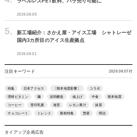
ラベルレスPET飲料、バラ売り可能に
2026.08.05
5.
新工場紹介：さかえ屋・アイス工場 シャトレーゼ
国内3カ所目のアイス生産拠点
2026.08.01
注目キーワード
2026.08.07付
特集
日本アクセス
〔熊本地震影響〕
コラボ
理研ビタミン
麺
岩田醸造
値上げ
中食
熊本地震
コーヒー
雪印乳業
海苔
レモン果汁
抹茶
チョコレート
トレンド
製粉特集
惣菜
明治
タイアップ企画広告