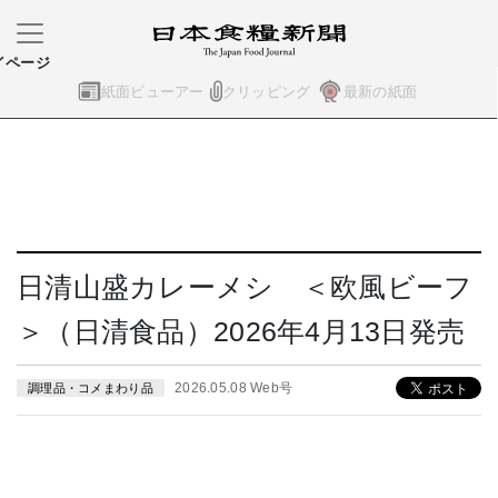
イページ
紙面ビューアー
クリッピング
最新の紙面
日清山盛カレーメシ ＜欧風ビーフ
＞（日清食品）2026年4月13日発売
2026.05.08 Web号
調理品・コメまわり品