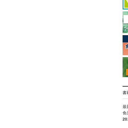
書
最
食
2