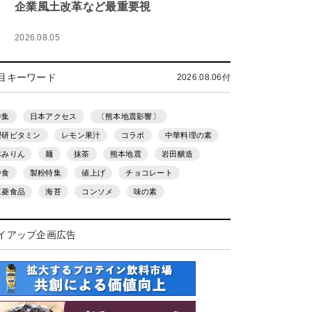
企業風土改革など最重要視
2026.08.05
目キーワード
2026.08.06付
特集
日本アクセス
〔熊本地震影響〕
理研ビタミン
レモン果汁
コラボ
中華料理の素
本みりん
麺
抹茶
熊本地震
岩田醸造
中食
製粉特集
値上げ
チョコレート
三菱食品
海苔
コンソメ
味の素
イアップ企画広告