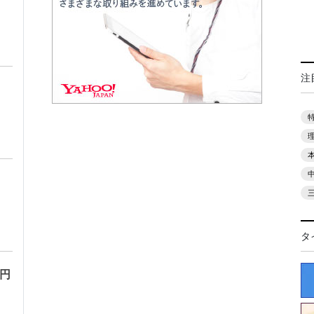
注
タ
万円