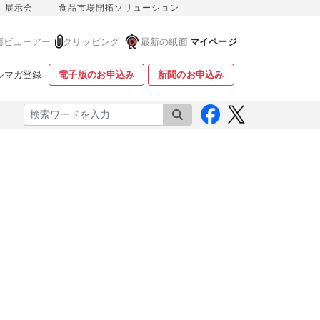
展示会
食品市場開拓ソリューション
面ビューアー
クリッピング
最新の紙面
マイページ
ルマガ登録
電子版のお申込み
新聞のお申込み
検索