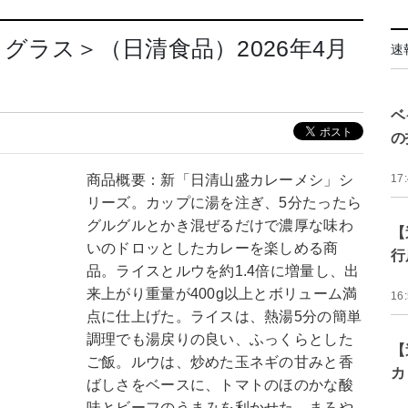
グラス＞（日清食品）2026年4月
速
ベ
の
商品概要：新「日清山盛カレーメシ」シ
17
リーズ。カップに湯を注ぎ、5分たったら
グルグルとかき混ぜるだけで濃厚な味わ
【
いのドロッとしたカレーを楽しめる商
行
品。ライスとルウを約1.4倍に増量し、出
来上がり重量が400g以上とボリューム満
16
点に仕上げた。ライスは、熱湯5分の簡単
調理でも湯戻りの良い、ふっくらとした
【
ご飯。ルウは、炒めた玉ネギの甘みと香
カ
ばしさをベースに、トマトのほのかな酸
味とビーフのうまみを利かせた、まろや