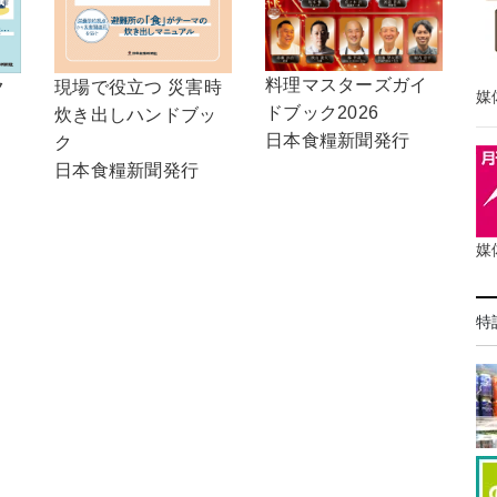
料理マスターズガイ
現場で役立つ 災害時
ク
媒
ドブック2026
炊き出しハンドブッ
日本食糧新聞発行
ク
日本食糧新聞発行
媒
特