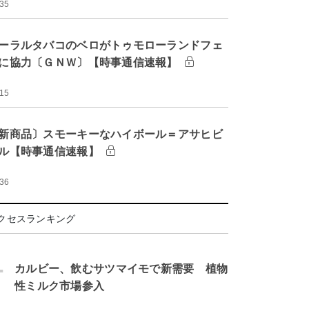
:35
ーラルタバコのベロがトゥモローランドフェ
に協力〔ＧＮＷ〕【時事通信速報】
:15
新商品〕スモーキーなハイボール＝アサヒビ
ル【時事通信速報】
:36
クセスランキング
.
カルビー、飲むサツマイモで新需要 植物
性ミルク市場参入