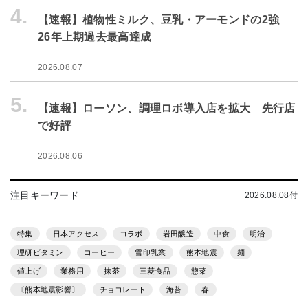
4.
【速報】植物性ミルク、豆乳・アーモンドの2強
26年上期過去最高達成
2026.08.07
5.
【速報】ローソン、調理ロボ導入店を拡大 先行店
で好評
2026.08.06
注目キーワード
2026.08.08付
特集
日本アクセス
コラボ
岩田醸造
中食
明治
理研ビタミン
コーヒー
雪印乳業
熊本地震
麺
値上げ
業務用
抹茶
三菱食品
惣菜
〔熊本地震影響〕
チョコレート
海苔
春