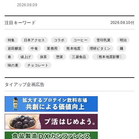
2026.08.09
注目キーワード
2026.08.10付
特集
日本アクセス
コラボ
コーヒー
雪印乳業
明治
岩田醸造
中食
業務用
熊本地震
理研ビタミン
麺
春
値上げ
抹茶
惣菜
三菱食品
〔熊本地震影響〕
味の素
チョコレート
タイアップ企画広告