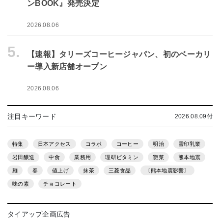
ンBOOK』発売決定
2026.08.06
5.
【速報】タリーズコーヒージャパン、初のベーカリ
ー導入新店舗オープン
2026.08.06
注目キーワード
2026.08.09付
特集
日本アクセス
コラボ
コーヒー
明治
雪印乳業
岩田醸造
中食
業務用
理研ビタミン
惣菜
熊本地震
麺
春
値上げ
抹茶
三菱食品
〔熊本地震影響〕
味の素
チョコレート
タイアップ企画広告