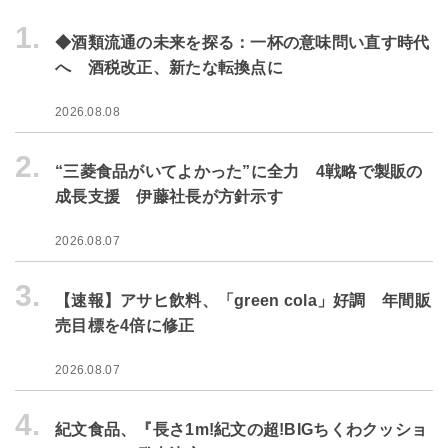
1.
◆酒類流通の未来を探る：一杯の意味問い直す時代
へ 酒税改正、新たな転換点に
2026.08.08
2.
“三菱食品がいてよかった”に全力 4戦略で製販の
成長支援 伊藤社長が方針示す
2026.08.07
3.
【速報】アサヒ飲料、「green cola」好調 年間販
売目標を4倍に修正
2026.08.07
4.
紀文食品、『長さ1m!紀文の超!BIGちくわクッショ