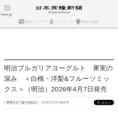
イページ
紙面ビューアー
クリッピング
最新の紙面
明治ブルガリアヨーグルト 果実の
深み ＜白桃・洋梨&フルーツミッ
クス＞（明治）2026年4月7日発売
2026.05.09 Web号
デザート・ヨーグルト