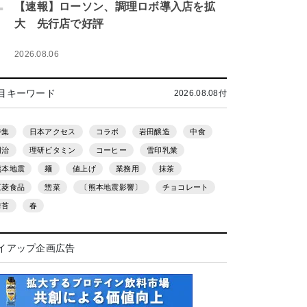
.
【速報】ローソン、調理ロボ導入店を拡
大 先行店で好評
2026.08.06
目キーワード
2026.08.08付
特集
日本アクセス
コラボ
岩田醸造
中食
明治
理研ビタミン
コーヒー
雪印乳業
熊本地震
麺
値上げ
業務用
抹茶
三菱食品
惣菜
〔熊本地震影響〕
チョコレート
海苔
春
イアップ企画広告