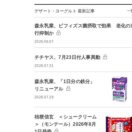
デザート・ヨーグルト 最新記事
一
森永乳業、ビフィズス菌摂取で効果 老化の
行抑制か
2026.08.07
チチヤス、7月23日付人事異動
2026.07.31
森永乳業、「1日分の鉄分」
リニューアル
2026.07.29
桔梗信玄 ＜シュークリーム
＞（モンテール）2026年8月
1日発売