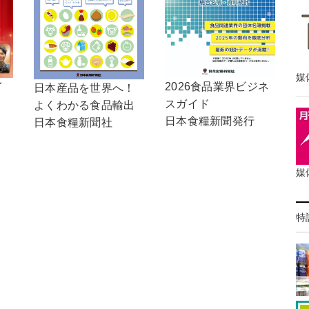
媒
イ
2026食品業界ビジネ
日本産品を世界へ！
スガイド
よくわかる食品輸出
日本食糧新聞発行
日本食糧新聞社
媒
特