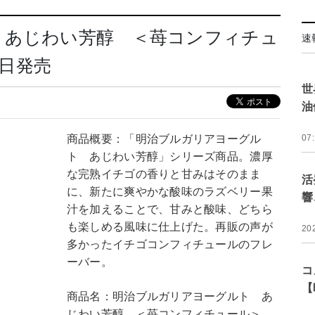
 あじわい芳醇 ＜苺コンフィチュ
速
4日発売
世
油
商品概要：「明治ブルガリアヨーグル
07
ト あじわい芳醇」シリーズ商品。濃厚
な完熟イチゴの香りと甘みはそのまま
活
に、新たに爽やかな酸味のラズベリー果
響
汁を加えることで、甘みと酸味、どちら
も楽しめる風味に仕上げた。再販の声が
20
多かったイチゴコンフィチュールのフレ
ーバー。
コ
【
商品名：明治ブルガリアヨーグルト あ
じわい芳醇 ＜苺コンフィチュール＞