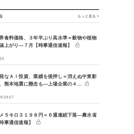
報
もっと見る >
界食料価格、３年半ぶり高水準＝穀物や植物
値上がり―７月【時事通信速報】
:19
発なＡＩ投資、業績を後押し＝消えぬ中東影
、熊本地震に懸念も―上場企業の４…
26.08.07
メ５キロ３１９８円＝６週連続下落―農水省
時事通信速報】