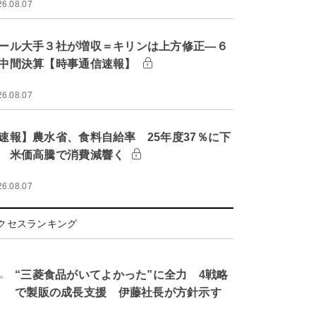
26.08.07
ール大手３社が増収＝キリンは上方修正―６
中間決算【時事通信速報】
26.08.07
速報】農水省、食料自給率 25年度37％に下
 米価高騰で消費減響く
26.08.07
クセスランキング
.
“三菱食品がいてよかった”に全力 4戦略
で製販の成長支援 伊藤社長が方針示す