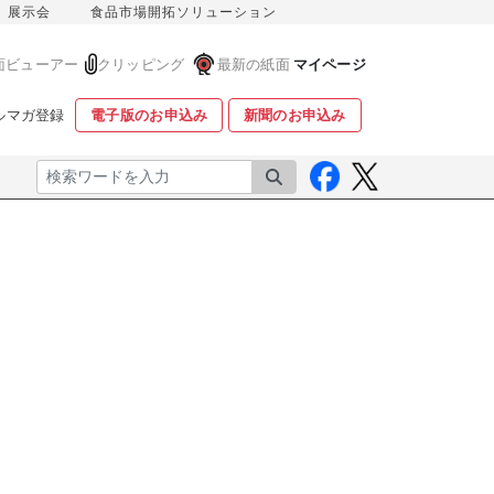
展示会
食品市場開拓ソリューション
面ビューアー
クリッピング
最新の紙面
マイページ
ルマガ登録
電子版のお申込み
新聞のお申込み
検索