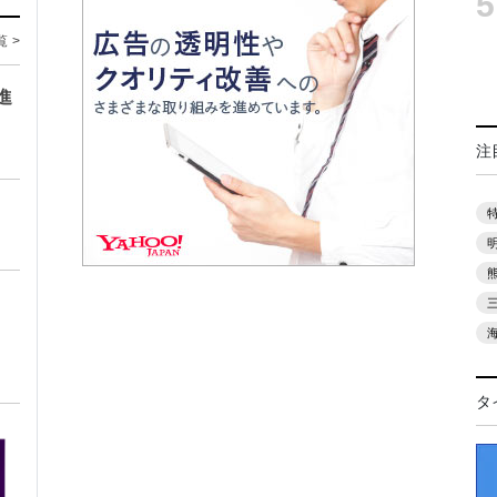
5
覧 >
進
注
タ