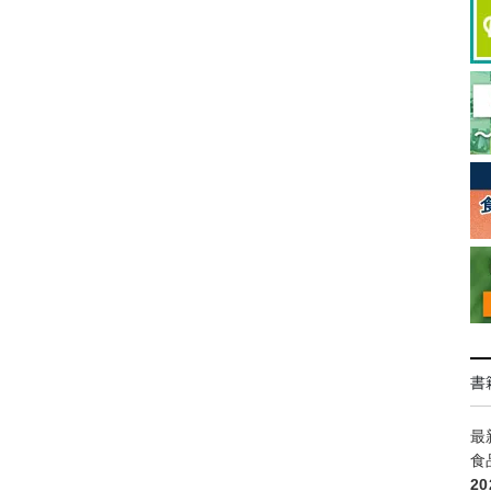
書
最
食
2