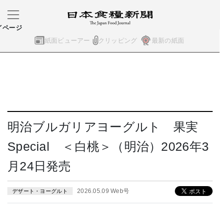
イページ
紙面ビューアー
クリッピング
最新の紙面
明治ブルガリアヨーグルト 果実
Special ＜白桃＞（明治）2026年3
月24日発売
2026.05.09 Web号
デザート・ヨーグルト