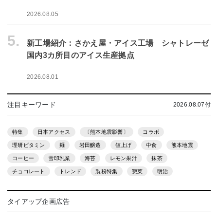
2026.08.05
5.
新工場紹介：さかえ屋・アイス工場 シャトレーゼ
国内3カ所目のアイス生産拠点
2026.08.01
注目キーワード
2026.08.07付
特集
日本アクセス
〔熊本地震影響〕
コラボ
理研ビタミン
麺
岩田醸造
値上げ
中食
熊本地震
コーヒー
雪印乳業
海苔
レモン果汁
抹茶
チョコレート
トレンド
製粉特集
惣菜
明治
タイアップ企画広告