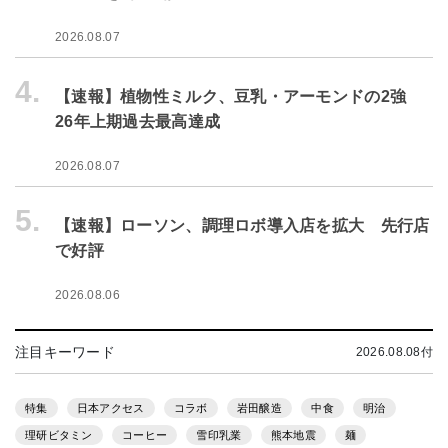
2026.08.07
4.
【速報】植物性ミルク、豆乳・アーモンドの2強
26年上期過去最高達成
2026.08.07
5.
【速報】ローソン、調理ロボ導入店を拡大 先行店
で好評
2026.08.06
注目キーワード
2026.08.08付
特集
日本アクセス
コラボ
岩田醸造
中食
明治
理研ビタミン
コーヒー
雪印乳業
熊本地震
麺