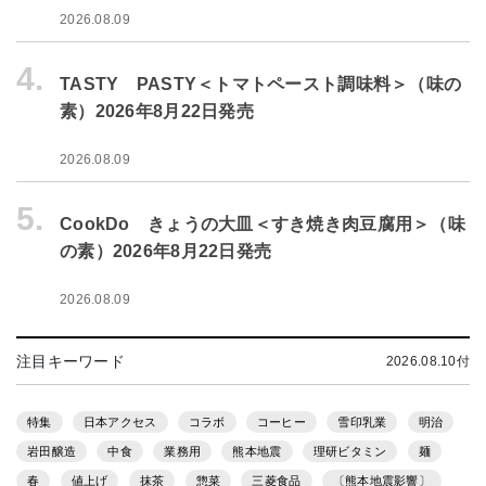
2026.08.09
4.
TASTY PASTY＜トマトペースト調味料＞（味の
素）2026年8月22日発売
2026.08.09
5.
CookDo きょうの大皿＜すき焼き肉豆腐用＞（味
の素）2026年8月22日発売
2026.08.09
注目キーワード
2026.08.10付
特集
日本アクセス
コラボ
コーヒー
雪印乳業
明治
岩田醸造
中食
業務用
熊本地震
理研ビタミン
麺
春
値上げ
抹茶
惣菜
三菱食品
〔熊本地震影響〕