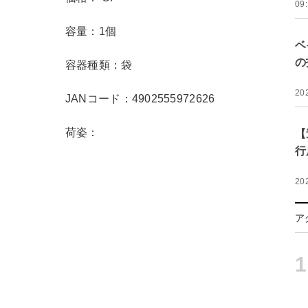
09
容量：1個
ベ
の
容器種類：袋
20
JANコード：4902555972626
荷姿：
【
行
20
ア
1