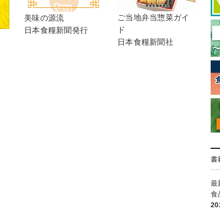
ご当地弁当惣菜ガイ
美味の源流
ド
日本食糧新聞発行
日本食糧新聞社
書
最
食
2