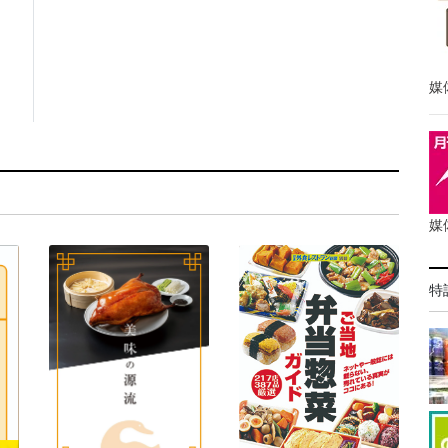
媒
媒
特