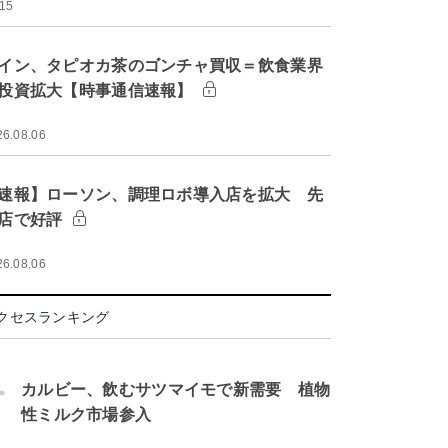
:15
イン、タピオカ茶のゴンチャ買収＝飲食業界
投資拡大【時事通信速報】
26.08.06
速報】ローソン、調理ロボ導入店を拡大 先
店で好評
26.08.06
クセスランキング
.
カルビー、飲むサツマイモで新需要 植物
性ミルク市場参入