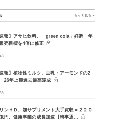
報
もっと見る >
速報】アサヒ飲料、「green cola」好調 年
販売目標を4倍に修正
:43
速報】植物性ミルク、豆乳・アーモンドの2
 26年上期過去最高達成
:38
リンＨＤ、加サプリメント大手買収＝２２０
億円、健康事業の成長加速【時事通…