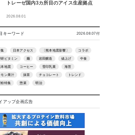
トレーゼ国内3カ所目のアイス生産拠点
2026.08.01
目キーワード
2026.08.07付
特集
日本アクセス
〔熊本地震影響〕
コラボ
理研ビタミン
麺
岩田醸造
値上げ
中食
熊本地震
コーヒー
雪印乳業
海苔
レモン果汁
抹茶
チョコレート
トレンド
製粉特集
惣菜
明治
イアップ企画広告