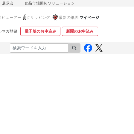
展示会
食品市場開拓ソリューション
面ビューアー
クリッピング
最新の紙面
マイページ
ルマガ登録
電子版のお申込み
新聞のお申込み
検索