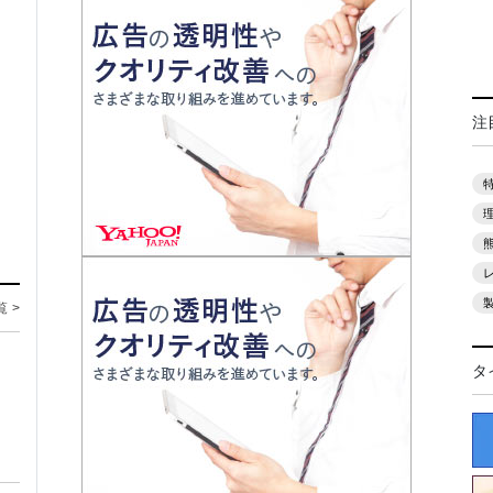
注
覧 >
タ