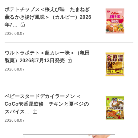
ポテトチップス＜桜えび味 たまねぎ
薫るかき揚げ風味＞（カルビー）2026
年7…
2026.08.07
ウルトラポテト＜超カレー味＞（亀田
製菓）2026年7月13日発売
2026.08.07
ベビースタードデカイラーメン ＜
CoCo壱番屋監修 チキンと夏ベジの
スパイス…
2026.08.07