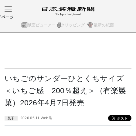
イページ
紙面ビューアー
クリッピング
最新の紙面
いちごのサンダーひとくちサイズ
＜いちご感 200％超え＞（有楽製
菓）2026年4月7日発売
2026.05.11 Web号
菓子