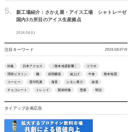
5.
新工場紹介：さかえ屋・アイス工場 シャトレーゼ
国内3カ所目のアイス生産拠点
2026.08.01
注目キーワード
2026.08.07付
特集
日本アクセス
〔熊本地震影響〕
コラボ
理研ビタミン
麺
岩田醸造
値上げ
中食
熊本地震
コーヒー
雪印乳業
海苔
レモン果汁
抹茶
チョコレート
トレンド
製粉特集
惣菜
明治
タイアップ企画広告