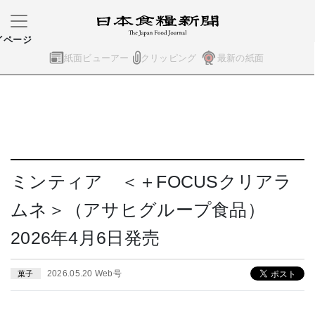
イページ
紙面ビューアー
クリッピング
最新の紙面
ミンティア ＜＋FOCUSクリアラ
ムネ＞（アサヒグループ食品）
2026年4月6日発売
2026.05.20 Web号
菓子