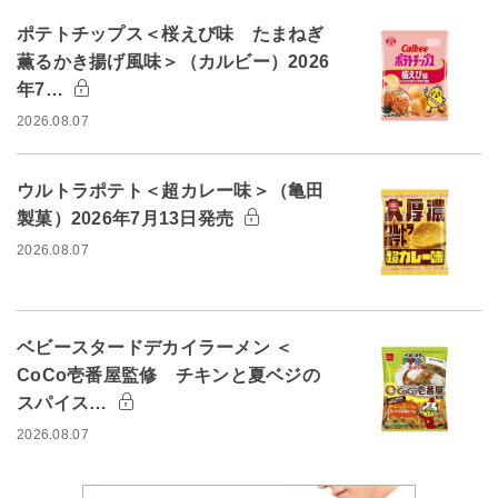
ポテトチップス＜桜えび味 たまねぎ
薫るかき揚げ風味＞（カルビー）2026
年7…
2026.08.07
ウルトラポテト＜超カレー味＞（亀田
製菓）2026年7月13日発売
2026.08.07
ベビースタードデカイラーメン ＜
CoCo壱番屋監修 チキンと夏ベジの
スパイス…
2026.08.07