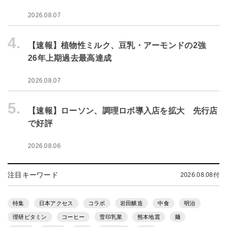
2026.08.07
4.
【速報】植物性ミルク、豆乳・アーモンドの2強
26年上期過去最高達成
2026.08.07
5.
【速報】ローソン、調理ロボ導入店を拡大 先行店
で好評
2026.08.06
注目キーワード
2026.08.08付
特集
日本アクセス
コラボ
岩田醸造
中食
明治
理研ビタミン
コーヒー
雪印乳業
熊本地震
麺