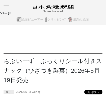
イページ
紙面ビューアー
クリッピング
最新の紙面
らぶいーず ぷっくりシール付きス
ナック（ひざつき製菓）2026年5月
19日発売
2026.06.03 web号
菓子