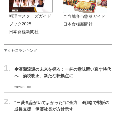
料理マスターズガイド
ご当地弁当惣菜ガイド
ブック2025
日本食糧新聞社
日本食糧新聞社
アクセスランキング
1.
◆酒類流通の未来を探る：一杯の意味問い直す時代
へ 酒税改正、新たな転換点に
2026.08.08
2.
“三菱食品がいてよかった”に全力 4戦略で製販の
成長支援 伊藤社長が方針示す