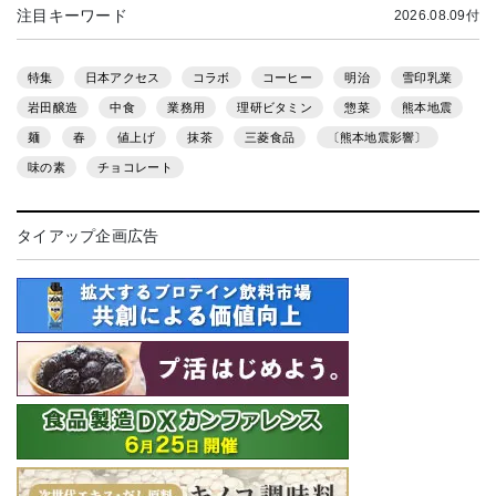
注目キーワード
2026.08.09付
特集
日本アクセス
コラボ
コーヒー
明治
雪印乳業
岩田醸造
中食
業務用
理研ビタミン
惣菜
熊本地震
麺
春
値上げ
抹茶
三菱食品
〔熊本地震影響〕
味の素
チョコレート
タイアップ企画広告