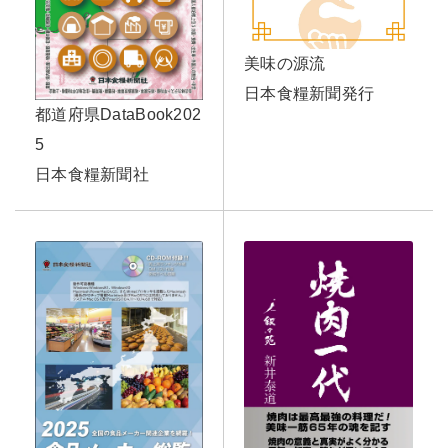
美味の源流
日本食糧新聞発行
都道府県DataBook202
5
日本食糧新聞社