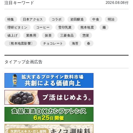
注目キーワード
2026.08.08付
特集
日本アクセス
コラボ
岩田醸造
中食
明治
理研ビタミン
コーヒー
雪印乳業
熊本地震
麺
値上げ
業務用
抹茶
三菱食品
惣菜
〔熊本地震影響〕
チョコレート
海苔
春
タイアップ企画広告