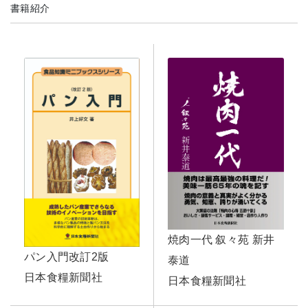
書籍紹介
焼肉一代 叙々苑 新井
パン入門改訂2版
泰道
日本食糧新聞社
日本食糧新聞社