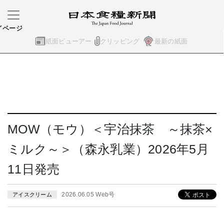
イページ
紙面ビューアー
クリッピング
最新の紙面
MOW（モウ）＜宇治抹茶 ～抹茶×
ミルク～＞（森永乳業）2026年5月
11日発売
2026.06.05 Web号
アイスクリーム