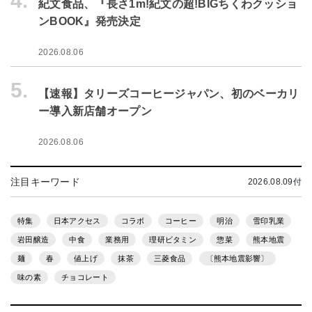
4.
紀文食品、『長さ1m!紀文の超!BIGちくわクッショ
ンBOOK』発売決定
2026.08.06
5.
【速報】タリーズコーヒージャパン、初のベーカリ
ー導入新店舗オープン
2026.08.06
注目キーワード
2026.08.09付
特集
日本アクセス
コラボ
コーヒー
明治
雪印乳業
岩田醸造
中食
業務用
理研ビタミン
惣菜
熊本地震
麺
春
値上げ
抹茶
三菱食品
〔熊本地震影響〕
味の素
チョコレート