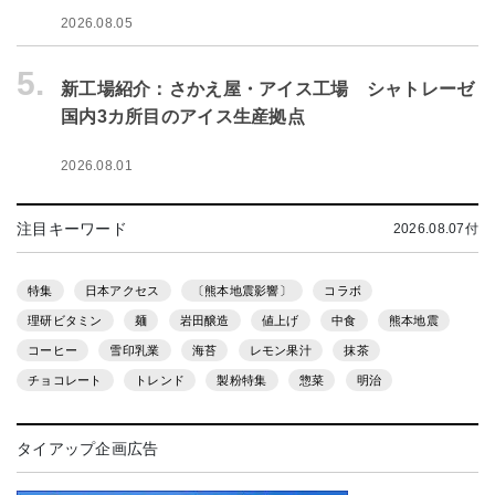
2026.08.05
5.
新工場紹介：さかえ屋・アイス工場 シャトレーゼ
国内3カ所目のアイス生産拠点
2026.08.01
注目キーワード
2026.08.07付
特集
日本アクセス
〔熊本地震影響〕
コラボ
理研ビタミン
麺
岩田醸造
値上げ
中食
熊本地震
コーヒー
雪印乳業
海苔
レモン果汁
抹茶
チョコレート
トレンド
製粉特集
惣菜
明治
タイアップ企画広告