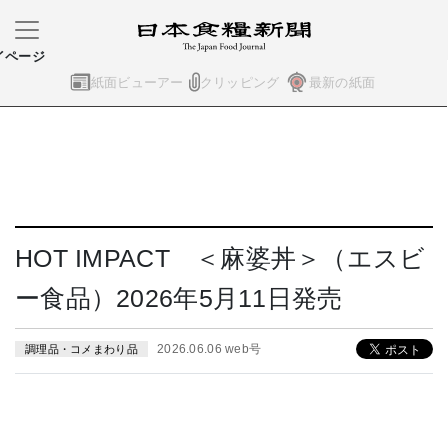
イページ
紙面ビューアー
クリッピング
最新の紙面
HOT IMPACT ＜麻婆丼＞（エスビ
ー食品）2026年5月11日発売
2026.06.06 web号
調理品・コメまわり品