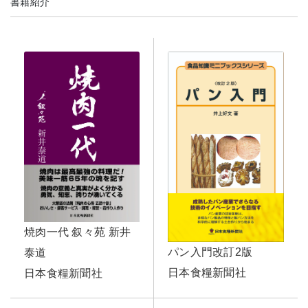
書籍紹介
焼肉一代 叙々苑 新井
パン入門改訂2版
泰道
日本食糧新聞社
日本食糧新聞社