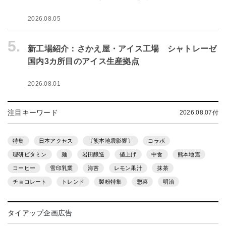
2026.08.05
5.
新工場紹介：さかえ屋・アイス工場 シャトレーゼ
国内3カ所目のアイス生産拠点
2026.08.01
注目キーワード
2026.08.07付
特集
日本アクセス
〔熊本地震影響〕
コラボ
理研ビタミン
麺
岩田醸造
値上げ
中食
熊本地震
コーヒー
雪印乳業
海苔
レモン果汁
抹茶
チョコレート
トレンド
製粉特集
惣菜
明治
タイアップ企画広告