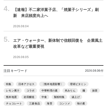
4.
【速報】不二家洋菓子店、「焼菓子シリーズ」刷
新 来店頻度向上へ
2026.08.04
5.
エア・ウォーター、新体制で信頼回復を 企業風土
改革など最重要視
2026.08.05
注目キーワード
2026.08.06付
特集
日本アクセス
〔熊本地震影響〕
理研ビタミン
レモン果汁
コラボ
中華料理の素
本みりん
麺
抹茶
熊本地震
岩田醸造
中食
製粉特集
値上げ
チョコレート
三菱食品
海苔
コンソメ
味の素