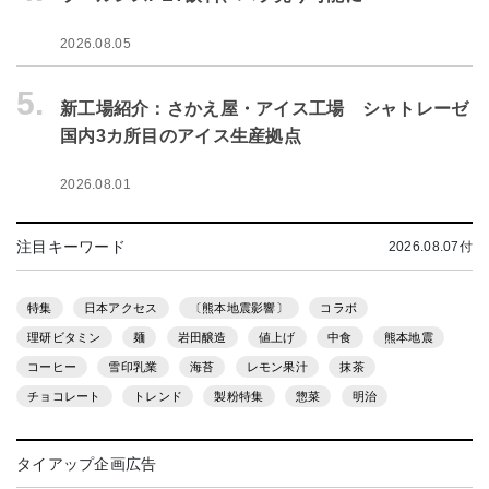
2026.08.05
5.
新工場紹介：さかえ屋・アイス工場 シャトレーゼ
国内3カ所目のアイス生産拠点
2026.08.01
注目キーワード
2026.08.07付
特集
日本アクセス
〔熊本地震影響〕
コラボ
理研ビタミン
麺
岩田醸造
値上げ
中食
熊本地震
コーヒー
雪印乳業
海苔
レモン果汁
抹茶
チョコレート
トレンド
製粉特集
惣菜
明治
タイアップ企画広告