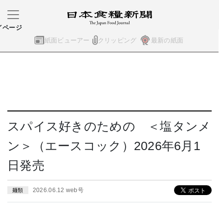
イページ
紙面ビューアー
クリッピング
最新の紙面
スパイス好きのための ＜塩タンメ
ン＞（エースコック）2026年6月1
日発売
2026.06.12 web号
麺類