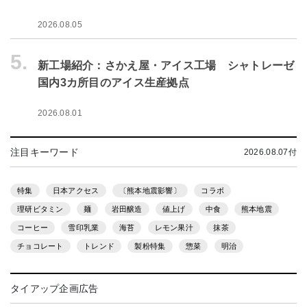
2026.08.05
5.
新工場紹介：さかえ屋・アイス工場 シャトレーゼ
国内3カ所目のアイス生産拠点
2026.08.01
注目キーワード
2026.08.07付
特集
日本アクセス
〔熊本地震影響〕
コラボ
理研ビタミン
麺
岩田醸造
値上げ
中食
熊本地震
コーヒー
雪印乳業
海苔
レモン果汁
抹茶
チョコレート
トレンド
製粉特集
惣菜
明治
タイアップ企画広告