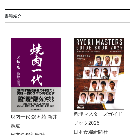
書籍紹介
料理マスターズガイド
焼肉一代 叙々苑 新井
ブック2025
泰道
日本食糧新聞社
日本食糧新聞社