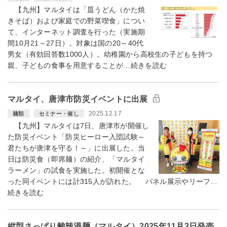
【九州】マルタイは「皿うどん（かた焼
きそば）および家庭での野菜喫食」につい
て、インターネット調査を行った（実施期
間10月21～27日）。対象は国の20～40代
男女（有効回答数1000人）。幼稚園から高校生の子どもを持つ
親、子どもの食事を用意することが…続きを読む
マルタイ、唐津市防災イベントに出展
2025.12.17
麺類
セミナー・催し
【九州】マルタイは7日、唐津市が開催し
た防災イベント「防災ヒーロー入団試験～
君たちが唐津を守る！～」に出展した。当
日は防災食（即席麺）の紹介、「マルタイ
ラーメン」の試食を実施した。初開催とな
った同イベントには計315人が訪れた。 パネル展示やリーフ…
続きを読む
縦型さっぱり酸辣湯麺（マルタイ）2025年11月3日発売