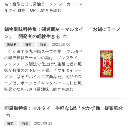
名：縦型にぼし醤油ラーメン メーカー：マ
ルタイ 価格：OP …続きを読む
鍋物調味料特集：関連商材＝マルタイ 「お鍋にラーメ
ン」 開発者の経験生きる
2025.10.06
調味料
麺類
特集
◇活躍する九州鍋スープ企業 マルタイ
の即席棒状ラーメンの麺は、ノンフライ、
ノンスチーム製法で仕上げた生麺に近い風
味が特徴のストレート麺。「マルタイラー
メン」はそのパイオニア商品だ。同品のス
ープは、ポークとチキンをベースにした風
味豊かなあっさり醤油味…続きを読む
即席麺特集：マルタイ 手軽な1品「おかず麺」提案強化
2025.09.29
麺類
特集