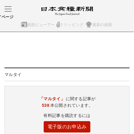
イページ
紙面ビューアー
クリッピング
最新の紙面
マルタイ
「マルタイ」
に関する記事が
538
本公開されています。
有料記事を購読するには
電子版のお申込み