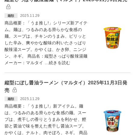
2025.11.29
麺類
商品概要：「うま推し!」シリーズ新アイテ
ム。麺は、つるみのある滑らかな食感の
麺。スープは、チキンのうまみ、ピリッと
した辛み、爽やかな酸味の利いたさっぱり
酸辣湯スープ。かやくは、かき卵、ニンジ
ン、ネギ。 商品名：縦型さっぱり酸辣湯麺
メーカー：マルタイ …続きを読む
縦型にぼし醤油ラーメン（マルタイ）2025年11月3日発
売
2025.11.29
麺類
商品概要：「うま推し!」新アイテム。麺
は、つるみのある滑らかな食感の麺。スー
プは、煮干しの香りとうまみを利かせ、鰹
節と醤油で味を整えた煮干し醤油スープ。
かやくは、ナルト、肉そぼろ、ネギ。 商品