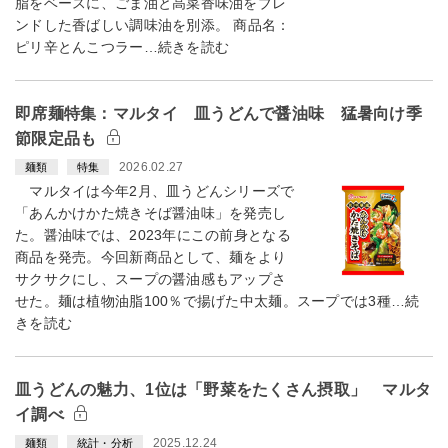
脂をベースに、ごま油と高菜香味油をブレ
ンドした香ばしい調味油を別添。 商品名：
ピリ辛とんこつラー…続きを読む
即席麺特集：マルタイ 皿うどんで醤油味 猛暑向け季
節限定品も
2026.02.27
麺類
特集
マルタイは今年2月、皿うどんシリーズで
「あんかけかた焼きそば醤油味」を発売し
た。醤油味では、2023年にこの前身となる
商品を発売。今回新商品として、麺をより
サクサクにし、スープの醤油感もアップさ
せた。麺は植物油脂100％で揚げた中太麺。スープでは3種…続
きを読む
皿うどんの魅力、1位は「野菜をたくさん摂取」 マルタ
イ調べ
2025.12.24
麺類
統計・分析