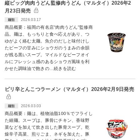
縦ビッグ肉肉うどん監修肉うどん（マルタイ）2026年2
月23日発売
2026.03.17
麺類
商品概要：福岡の有名店"肉肉うどん”監修商
品。麺は、もっちりと食べ応えがあり、つ
ゆがよく絡む太麺。魚介のだしと味付けし
たビーフの甘みにショウガのうまみの余韻
が残る黒いスープ。マイルドなビーフオイ
ルにフレッシュ感のあるショウガ風味を利
かせた調味油で飽きの…続きを読む
ピリ辛とんこつラーメン（マルタイ）2026年2月9日発売
2026.03.03
麺類
商品概要：麺は、植物油脂100％でフライし
た細麺。スープは、豚骨にチキン、香味野
菜などを加えて炊き出した豚骨スープ。乾
燥辛子高菜、煎りごま、ネギを加えた。豚