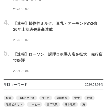
2026.08.07
4.
【速報】植物性ミルク、豆乳・アーモンドの2強
26年上期過去最高達成
2026.08.07
5.
【速報】ローソン、調理ロボ導入店を拡大 先行店
で好評
2026.08.06
注目キーワード
2026.08.08付
特集
日本アクセス
コラボ
岩田醸造
中食
明治
理研ビタミン
コーヒー
雪印乳業
熊本地震
麺