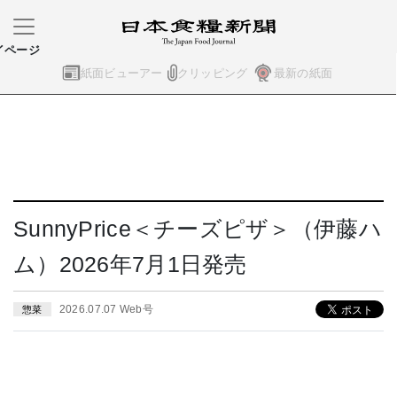
イページ
紙面ビューアー
クリッピング
最新の紙面
SunnyPrice＜チーズピザ＞（伊藤ハ
ム）2026年7月1日発売
2026.07.07 Web号
惣菜