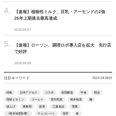
4.
【速報】植物性ミルク、豆乳・アーモンドの2強
26年上期過去最高達成
2026.08.07
5.
【速報】ローソン、調理ロボ導入店を拡大 先行店
で好評
2026.08.06
注目キーワード
2026.08.08付
特集
日本アクセス
コラボ
岩田醸造
中食
明治
理研ビタミン
コーヒー
雪印乳業
熊本地震
麺
値上げ
業務用
抹茶
三菱食品
惣菜
〔熊本地震影響〕
チョコレート
海苔
春