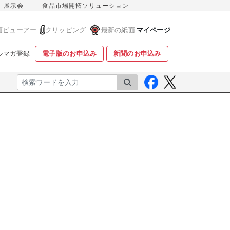
展示会
食品市場開拓ソリューション
面ビューアー
クリッピング
最新の紙面
マイページ
ルマガ登録
電子版のお申込み
新聞のお申込み
検索