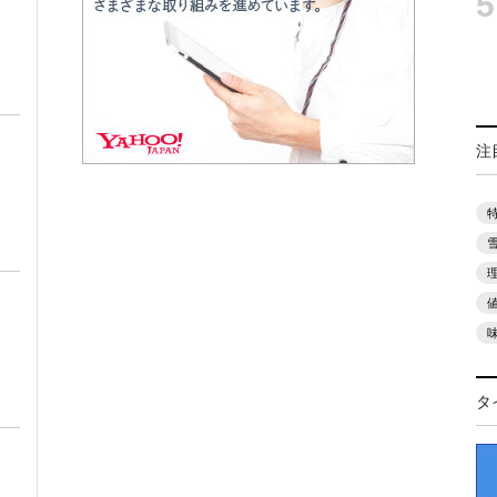
5
注
タ