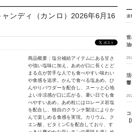
ンディ（カンロ）2026年6月16
速
世
油
商品概要：塩分補給アイテムにある甘さ
20
や強い塩味に加え、あめが口に長くとど
まる点が苦手な人でも食べやすい味わい
活
や食感を追求。かんで食べる塩あめ。ひ
響
んやりパウダーを配合し、スーッと心地
よい冷涼感が口に広がる、暑い日でも食
20
べやすいあめ。あめ粒にはロレーヌ岩塩
を配合し、独自のクランチ製法によりか
コ
んで楽しめる食感を実現。カリウム、ク
【
エン酸、ビタミンCを配合しており、す
っきり爽やかな塩レモンの風味を楽しめ