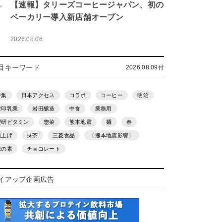
.
【速報】タリーズコーヒージャパン、初の
ベーカリー導入新店舗オープン
2026.08.06
目キーワード
2026.08.09付
特集
日本アクセス
コラボ
コーヒー
明治
雪印乳業
岩田醸造
中食
業務用
理研ビタミン
惣菜
熊本地震
麺
春
値上げ
抹茶
三菱食品
〔熊本地震影響〕
味の素
チョコレート
イアップ企画広告