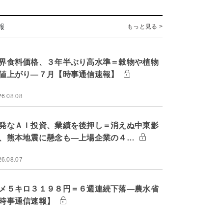
報
もっと見る >
界食料価格、３年半ぶり高水準＝穀物や植物
値上がり―７月【時事通信速報】
26.08.08
発なＡＩ投資、業績を後押し＝消えぬ中東影
、熊本地震に懸念も―上場企業の４…
26.08.07
メ５キロ３１９８円＝６週連続下落―農水省
時事通信速報】