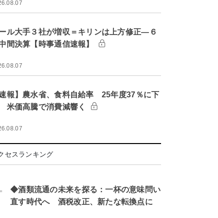
26.08.07
ール大手３社が増収＝キリンは上方修正―６
中間決算【時事通信速報】
26.08.07
速報】農水省、食料自給率 25年度37％に下
 米価高騰で消費減響く
26.08.07
クセスランキング
.
◆酒類流通の未来を探る：一杯の意味問い
直す時代へ 酒税改正、新たな転換点に