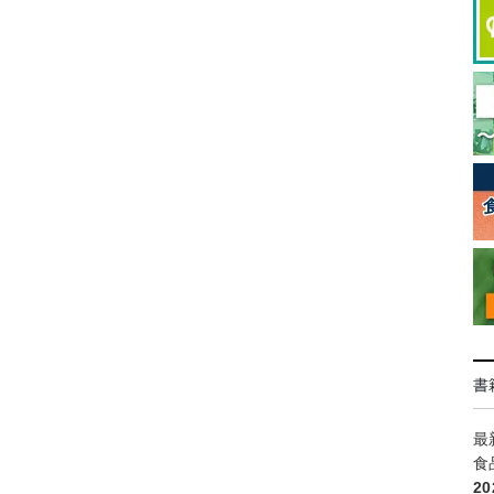
書
最
食
2