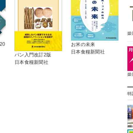
媒
20
お米の未来
日本食糧新聞社
パン入門改訂2版
日本食糧新聞社
媒
特