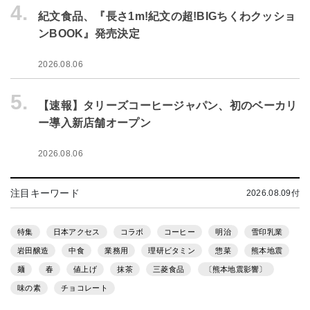
4.
紀文食品、『長さ1m!紀文の超!BIGちくわクッショ
ンBOOK』発売決定
2026.08.06
5.
【速報】タリーズコーヒージャパン、初のベーカリ
ー導入新店舗オープン
2026.08.06
注目キーワード
2026.08.09付
特集
日本アクセス
コラボ
コーヒー
明治
雪印乳業
岩田醸造
中食
業務用
理研ビタミン
惣菜
熊本地震
麺
春
値上げ
抹茶
三菱食品
〔熊本地震影響〕
味の素
チョコレート