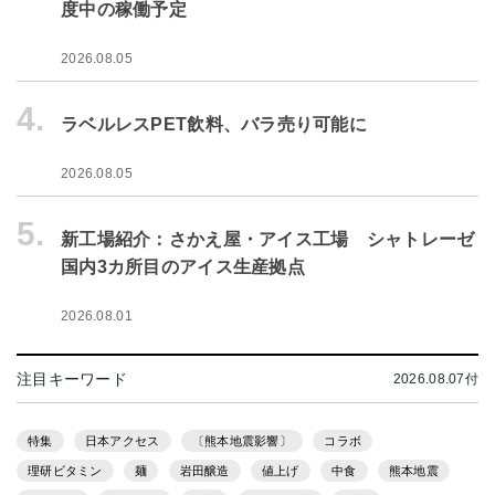
度中の稼働予定
2026.08.05
4.
ラベルレスPET飲料、バラ売り可能に
2026.08.05
5.
新工場紹介：さかえ屋・アイス工場 シャトレーゼ
国内3カ所目のアイス生産拠点
2026.08.01
注目キーワード
2026.08.07付
特集
日本アクセス
〔熊本地震影響〕
コラボ
理研ビタミン
麺
岩田醸造
値上げ
中食
熊本地震