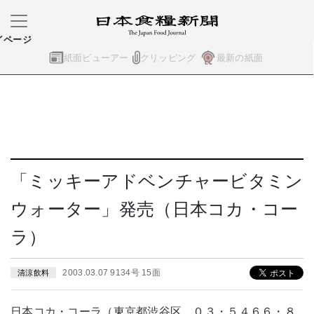
イページ
紙面ビューアー
クリッピング
最新の紙面
「ミッキーアドベンチャービタミン
ウォーター」発売（日本コカ・コー
ラ）
2003.03.07 9134号 15面
清涼飲料
日本コカ・コーラ（東京都渋谷区、０３・５４６６・８