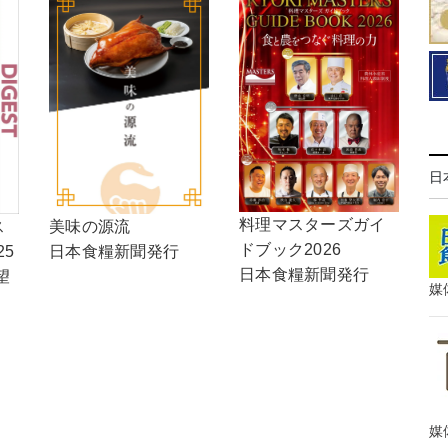
日
料理マスターズガイ
ス
美味の源流
ドブック2026
25
日本食糧新聞発行
日本食糧新聞発行
望
媒
媒