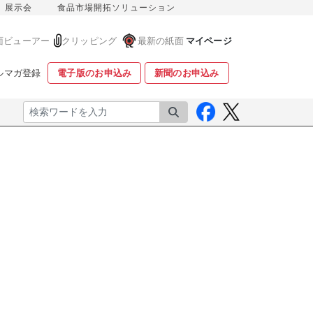
展示会
食品市場開拓ソリューション
面ビューアー
クリッピング
最新の紙面
マイページ
ルマガ登録
電子版のお申込み
新聞のお申込み
検索