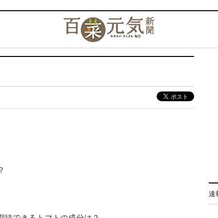
？
速
が期待できるトマトの成分は？