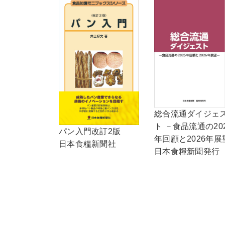
総合流通ダイジェ
ト －食品流通の20
パン入門改訂2版
年回顧と2026年展
日本食糧新聞社
日本食糧新聞発行