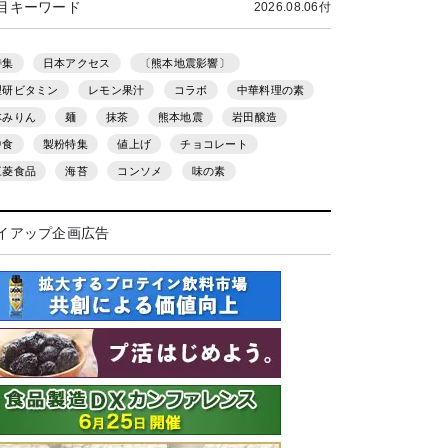
目キーワード
2026.08.06付
特集
日本アクセス
〔熊本地震影響〕
理研ビタミン
レモン果汁
コラボ
中華料理の素
本みりん
麺
抹茶
熊本地震
岩田醸造
中食
製粉特集
値上げ
チョコレート
三菱食品
海苔
コンソメ
味の素
イアップ企画広告