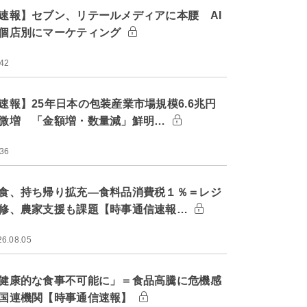
速報】セブン、リテールメディアに本腰 AI
個店別にマーケティング
:42
速報】25年日本の包装産業市場規模6.6兆円
微増 「金額増・数量減」鮮明…
:36
食、持ち帰り拡充―食料品消費税１％＝レジ
修、農家支援も課題【時事通信速報…
26.08.05
健康的な食事不可能に」＝食品高騰に危機感
国連機関【時事通信速報】