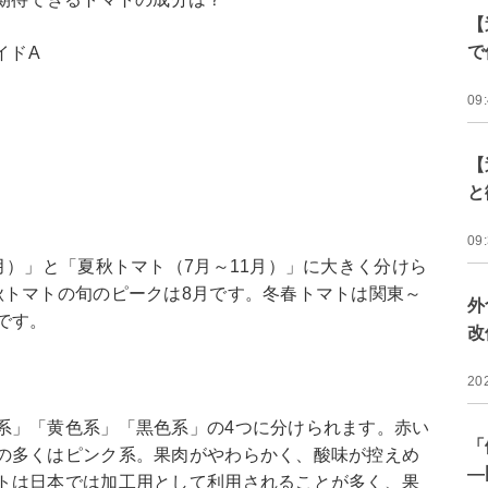
【
で
イドA
09
【
と
09
月）」と「夏秋トマト（7月～11月）」に大きく分けら
秋トマトの旬のピークは8月です。冬春トマトは関東～
外
です。
改
20
系」「黄色系」「黒色系」の4つに分けられます。赤い
「
の多くはピンク系。果肉がやわらかく、酸味が控えめ
―
トは日本では加工用として利用されることが多く、果