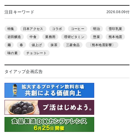
注目キーワード
2026.08.09付
特集
日本アクセス
コラボ
コーヒー
明治
雪印乳業
岩田醸造
中食
業務用
理研ビタミン
惣菜
熊本地震
麺
春
値上げ
抹茶
三菱食品
〔熊本地震影響〕
味の素
チョコレート
タイアップ企画広告