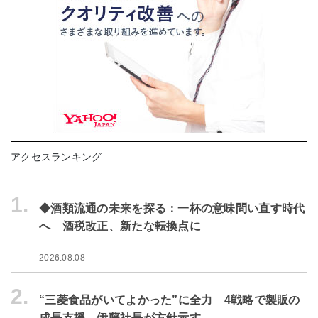
アクセスランキング
1.
◆酒類流通の未来を探る：一杯の意味問い直す時代
へ 酒税改正、新たな転換点に
2026.08.08
2.
“三菱食品がいてよかった”に全力 4戦略で製販の
成長支援 伊藤社長が方針示す