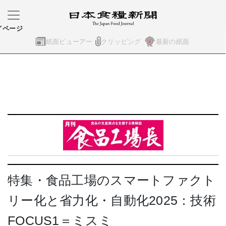
イページ
紙面ビューアー
クリッピング
最新の紙面
特集・食品工場のスマートファクト
リー化と省力化・自動化2025：技術
FOCUS1＝ミスミ