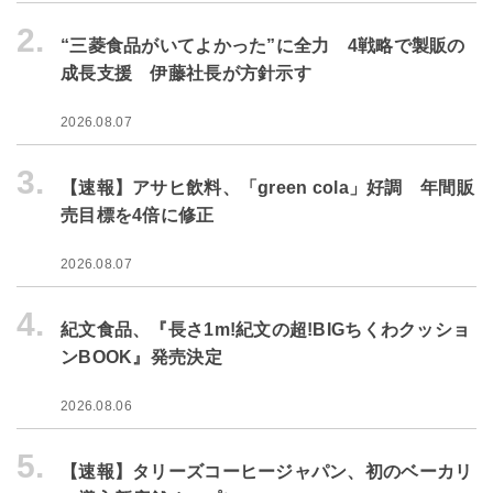
2.
“三菱食品がいてよかった”に全力 4戦略で製販の
成長支援 伊藤社長が方針示す
2026.08.07
3.
【速報】アサヒ飲料、「green cola」好調 年間販
売目標を4倍に修正
2026.08.07
4.
紀文食品、『長さ1m!紀文の超!BIGちくわクッショ
ンBOOK』発売決定
2026.08.06
5.
【速報】タリーズコーヒージャパン、初のベーカリ