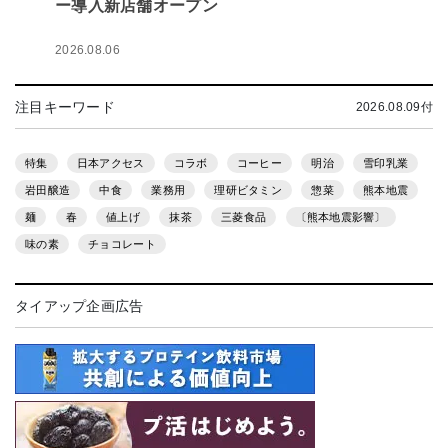
ー導入新店舗オープン
2026.08.06
注目キーワード
2026.08.09付
特集
日本アクセス
コラボ
コーヒー
明治
雪印乳業
岩田醸造
中食
業務用
理研ビタミン
惣菜
熊本地震
麺
春
値上げ
抹茶
三菱食品
〔熊本地震影響〕
味の素
チョコレート
タイアップ企画広告