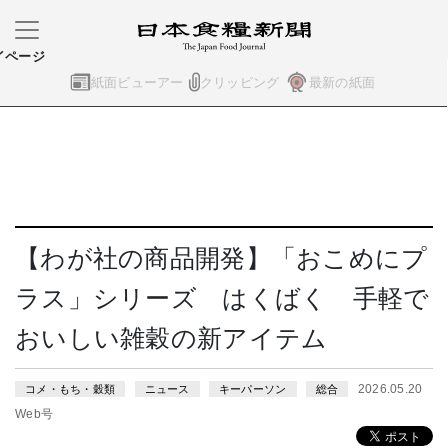
イページ
紙面ビューアー
クリッピング
最新の紙面
【わが社の商品開発】「おこめにプ
ラス」シリーズ はくばく 手軽で
おいしい雑穀の新アイテム
2026.05.20
コメ・もち・穀類
ニュース
キーパーソン
総合
Web号