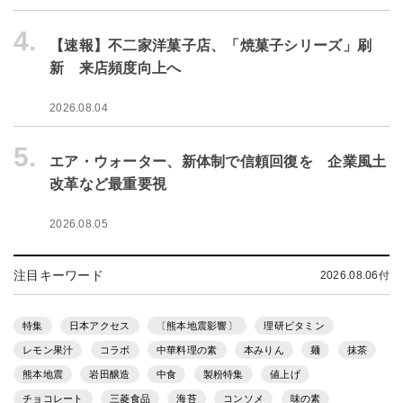
4.
【速報】不二家洋菓子店、「焼菓子シリーズ」刷
新 来店頻度向上へ
2026.08.04
5.
エア・ウォーター、新体制で信頼回復を 企業風土
改革など最重要視
2026.08.05
注目キーワード
2026.08.06付
特集
日本アクセス
〔熊本地震影響〕
理研ビタミン
レモン果汁
コラボ
中華料理の素
本みりん
麺
抹茶
熊本地震
岩田醸造
中食
製粉特集
値上げ
チョコレート
三菱食品
海苔
コンソメ
味の素