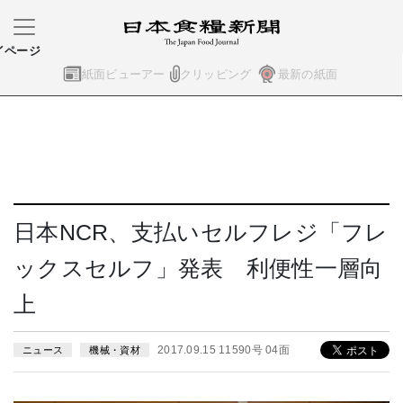
イページ
紙面ビューアー
クリッピング
最新の紙面
日本NCR、支払いセルフレジ「フレ
ックスセルフ」発表 利便性一層向
上
2017.09.15 11590号 04面
ニュース
機械・資材