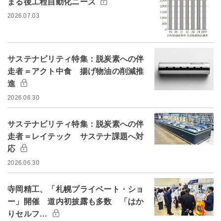
まる後工程自動化ニーズ
2026.07.03
サステナビリティ特集：脱炭素への伴
走者＝アクト中食 揚げ物油の削減推
進
2026.06.30
サステナビリティ特集：脱炭素への伴
走者＝レイテック サステナ課題へ対
応
2026.06.30
寺岡精工、「札幌プライベート・ショ
ー」開催 道内初披露も多数 「はか
りセルフ…