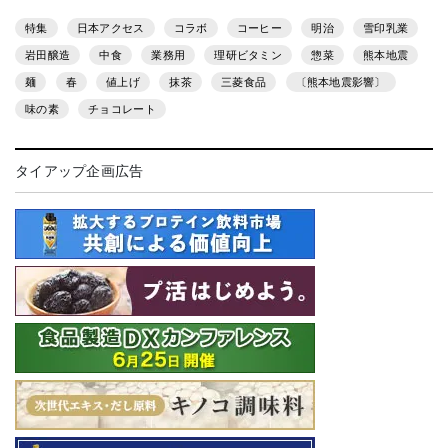
特集
日本アクセス
コラボ
コーヒー
明治
雪印乳業
岩田醸造
中食
業務用
理研ビタミン
惣菜
熊本地震
麺
春
値上げ
抹茶
三菱食品
〔熊本地震影響〕
味の素
チョコレート
タイアップ企画広告