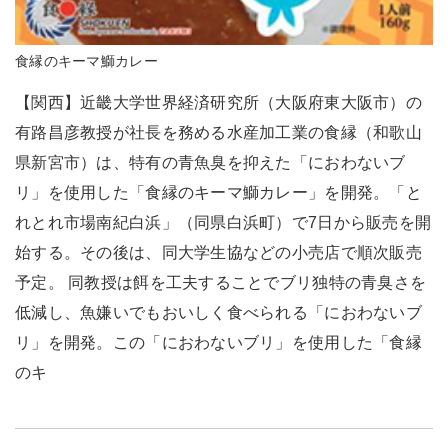
食縁のキーマ鰤カレー
【関西】近畿大学世界経済研究所（大阪府東大阪市）の
有路昌彦教授が社長を務める水産加工業の食縁（和歌山
県新宮市）は、特有の青魚臭を抑えた「におわないブ
リ」を使用した「食縁のキーマ鰤カレー」を開発。「と
れとれ市場南紀白浜」（同県白浜町）で7日から販売を開
始する。その後は、同大学生協などの小売店で順次販売
予定。 同教授は餌を工夫することでブリ独特の青臭さを
低減し、魚嫌いでもおいしく食べられる「におわないブ
リ」を開発。この「におわないブリ」を使用した「食縁
のキ