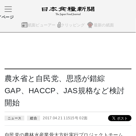
イページ
紙面ビューアー
クリッピング
最新の紙面
農水省と自民党、思惑が錯綜
GAP、HACCP、JAS規格など検討
開始
2017.04.21 11515号 02面
ニュース
総合
自民党の農林水産業骨太方針実行プロジェクトチーム