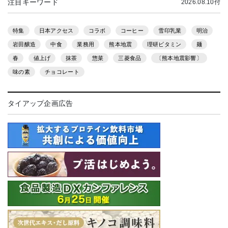
注目キーワード
2026.08.10付
特集
日本アクセス
コラボ
コーヒー
雪印乳業
明治
岩田醸造
中食
業務用
熊本地震
理研ビタミン
麺
春
値上げ
抹茶
惣菜
三菱食品
〔熊本地震影響〕
味の素
チョコレート
タイアップ企画広告