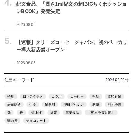
4.
紀文食品、『長さ1m!紀文の超!BIGちくわクッショ
ンBOOK』発売決定
2026.08.06
5.
【速報】タリーズコーヒージャパン、初のベーカリ
ー導入新店舗オープン
2026.08.06
注目キーワード
2026.08.09付
特集
日本アクセス
コラボ
コーヒー
明治
雪印乳業
岩田醸造
中食
業務用
理研ビタミン
惣菜
熊本地震
麺
春
値上げ
抹茶
三菱食品
〔熊本地震影響〕
味の素
チョコレート