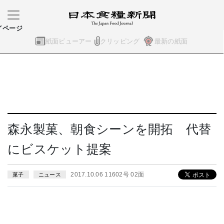
イページ
紙面ビューアー
クリッピング
最新の紙面
森永製菓、朝食シーンを開拓 代替
にビスケット提案
2017.10.06 11602号 02面
菓子
ニュース