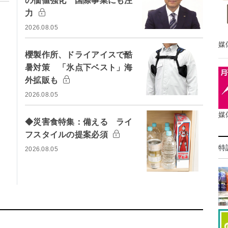
の価値強化 国際事業にも注
力
2026.08.05
媒
櫻製作所、ドライアイスで酷
暑対策 「氷点下ベスト」海
外拡販も
2026.08.05
媒
◆災害食特集：備える ライ
フスタイルの提案必須
特
2026.08.05