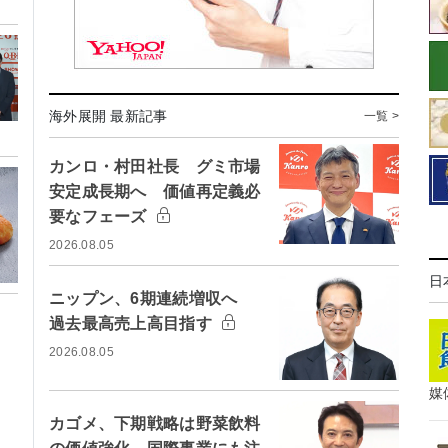
海外展開 最新記事
一覧 >
カンロ・村田社長 グミ市場
安定成長期へ 価値再定義必
要なフェーズ
2026.08.05
日
ニップン、6期連続増収へ
過去最高売上高目指す
2026.08.05
媒
カゴメ、下期戦略は野菜飲料