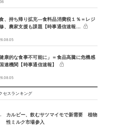
:36
食、持ち帰り拡充―食料品消費税１％＝レジ
修、農家支援も課題【時事通信速報…
26.08.05
健康的な食事不可能に」＝食品高騰に危機感
国連機関【時事通信速報】
26.08.05
クセスランキング
.
カルビー、飲むサツマイモで新需要 植物
性ミルク市場参入