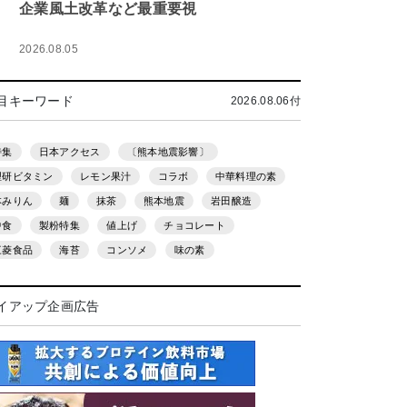
企業風土改革など最重要視
2026.08.05
目キーワード
2026.08.06付
特集
日本アクセス
〔熊本地震影響〕
理研ビタミン
レモン果汁
コラボ
中華料理の素
本みりん
麺
抹茶
熊本地震
岩田醸造
中食
製粉特集
値上げ
チョコレート
三菱食品
海苔
コンソメ
味の素
イアップ企画広告