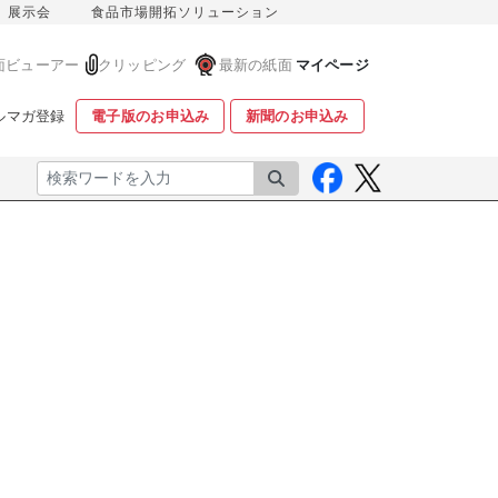
展示会
食品市場開拓ソリューション
面ビューアー
クリッピング
最新の紙面
マイページ
ルマガ登録
電子版のお申込み
新聞のお申込み
検索