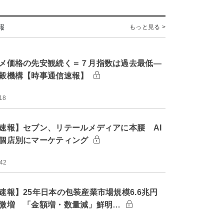
報
もっと見る >
メ価格の先安観続く＝７月指数は過去最低―
穀機構【時事通信速報】
18
速報】セブン、リテールメディアに本腰 AI
個店別にマーケティング
:42
速報】25年日本の包装産業市場規模6.6兆円
微増 「金額増・数量減」鮮明…