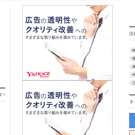
注
覧 >
タ