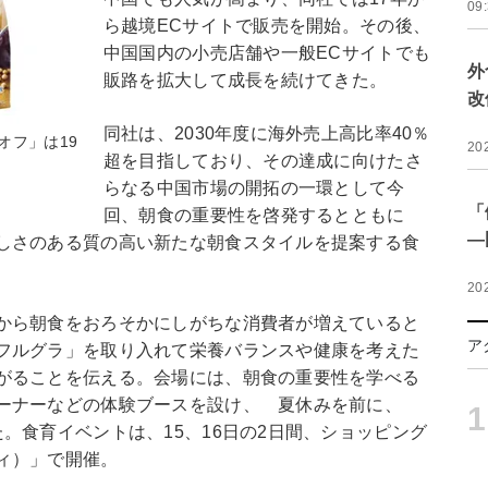
09
ら越境ECサイトで販売を開始。その後、
中国国内の小売店舗や一般ECサイトでも
外
販路を拡大して成長を続けてきた。
改
同社は、2030年度に海外売上高比率40％
オフ」は19
20
超を目指しており、その達成に向けたさ
らなる中国市場の開拓の一環として今
「
回、朝食の重要性を啓発するとともに
―
しさのある質の高い新たな朝食スタイルを提案する食
20
から朝食をおろそかにしがちな消費者が増えていると
ア
フルグラ」を取り入れて栄養バランスや健康を考えた
がることを伝える。会場には、朝食の重要性を学べる
コーナーなどの体験ブースを設け、 夏休みを前に、
1
。食育イベントは、15、16日の2日間、ショッピング
ィ）」で開催。