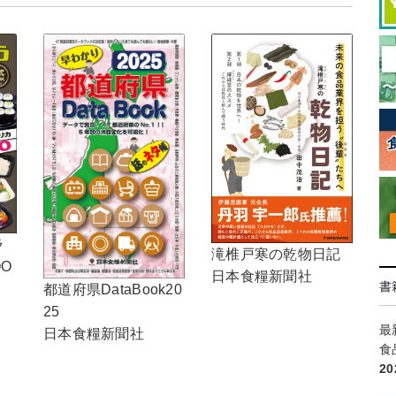
ラ
滝椎戸寒の乾物日記
OO
日本食糧新聞社
書
都道府県DataBook20
25
最
日本食糧新聞社
食
2