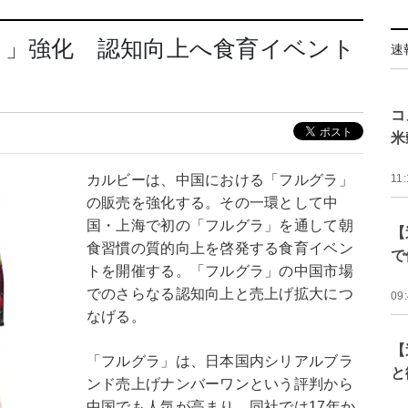
ラ」強化 認知向上へ食育イベント
速
コ
米
カルビーは、中国における「フルグラ」
11:
の販売を強化する。その一環として中
国・上海で初の「フルグラ」を通して朝
【
食習慣の質的向上を啓発する食育イベン
で
トを開催する。「フルグラ」の中国市場
でのさらなる認知向上と売上げ拡大につ
09
なげる。
【
「フルグラ」は、日本国内シリアルブラ
と
ンド売上げナンバーワンという評判から
中国でも人気が高まり、同社では17年か