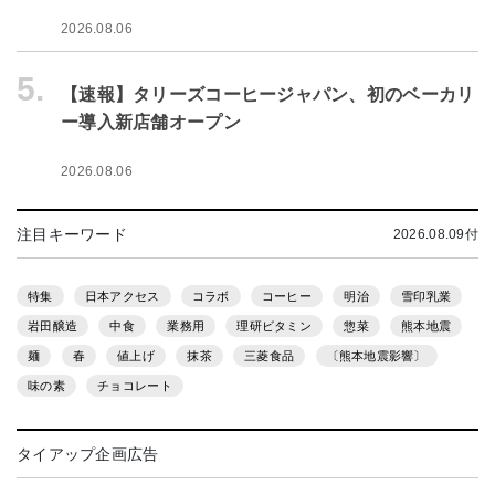
2026.08.06
5.
【速報】タリーズコーヒージャパン、初のベーカリ
ー導入新店舗オープン
2026.08.06
注目キーワード
2026.08.09付
特集
日本アクセス
コラボ
コーヒー
明治
雪印乳業
岩田醸造
中食
業務用
理研ビタミン
惣菜
熊本地震
麺
春
値上げ
抹茶
三菱食品
〔熊本地震影響〕
味の素
チョコレート
タイアップ企画広告