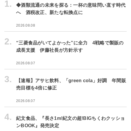
1.
◆酒類流通の未来を探る：一杯の意味問い直す時代
へ 酒税改正、新たな転換点に
2026.08.08
2.
“三菱食品がいてよかった”に全力 4戦略で製販の
成長支援 伊藤社長が方針示す
2026.08.07
3.
【速報】アサヒ飲料、「green cola」好調 年間販
売目標を4倍に修正
2026.08.07
4.
紀文食品、『長さ1m!紀文の超!BIGちくわクッショ
ンBOOK』発売決定