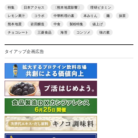
特集
日本アクセス
〔熊本地震影響〕
理研ビタミン
レモン果汁
コラボ
中華料理の素
本みりん
麺
抹茶
熊本地震
岩田醸造
中食
製粉特集
値上げ
チョコレート
三菱食品
海苔
コンソメ
味の素
タイアップ企画広告