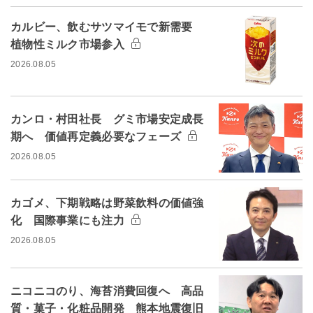
カルビー、飲むサツマイモで新需要
植物性ミルク市場参入
2026.08.05
カンロ・村田社長 グミ市場安定成長
期へ 価値再定義必要なフェーズ
2026.08.05
カゴメ、下期戦略は野菜飲料の価値強
化 国際事業にも注力
2026.08.05
ニコニコのり、海苔消費回復へ 高品
質・菓子・化粧品開発 熊本地震復旧