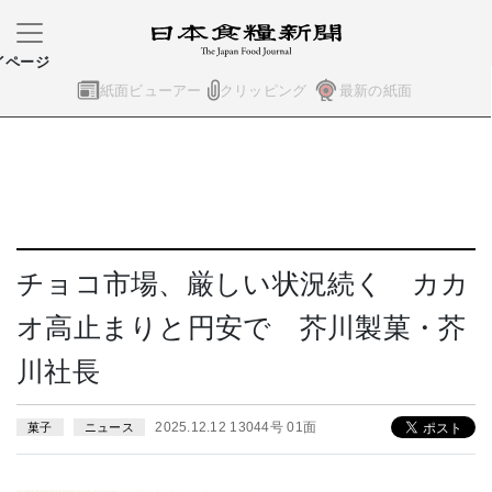
イページ
紙面ビューアー
クリッピング
最新の紙面
チョコ市場、厳しい状況続く カカ
オ高止まりと円安で 芥川製菓・芥
川社長
2025.12.12 13044号 01面
菓子
ニュース