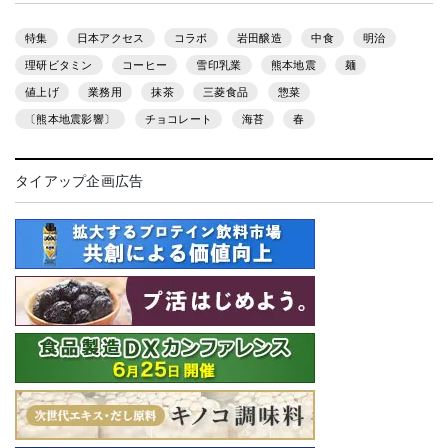
特集
日本アクセス
コラボ
岩田醸造
中食
明治
理研ビタミン
コーヒー
雪印乳業
熊本地震
麺
値上げ
業務用
抹茶
三菱食品
惣菜
〔熊本地震影響〕
チョコレート
海苔
春
タイアップ企画広告