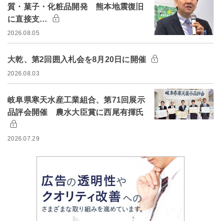
質・菓子・化粧品開発 熊本地震復旧
に直接支…
2026.08.05
大乾、第2回囲入札会を8月20日に開催
2026.08.03
岐阜県寒天水産工業組合、第71回展示
品評会開催 農水大臣賞に西尾有揮氏
2026.07.29