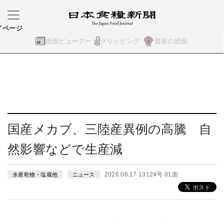
イページ
紙面ビューアー
クリッピング
最新の紙面
国産メカブ、三陸産異例の高騰 自
然影響などで生産減
2026.06.17 13124号 01面
水産乾物・塩蔵他
ニュース