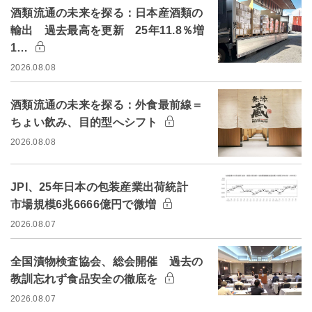
酒類流通の未来を探る：日本産酒類の
輸出 過去最高を更新 25年11.8％増
1…
2026.08.08
酒類流通の未来を探る：外食最前線＝
ちょい飲み、目的型へシフト
2026.08.08
JPI、25年日本の包装産業出荷統計
市場規模6兆6666億円で微増
2026.08.07
全国漬物検査協会、総会開催 過去の
教訓忘れず食品安全の徹底を
2026.08.07