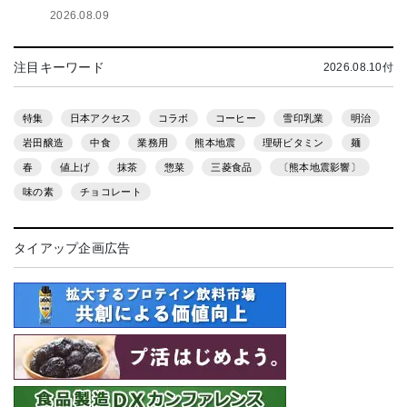
2026.08.09
注目キーワード
2026.08.10付
特集
日本アクセス
コラボ
コーヒー
雪印乳業
明治
岩田醸造
中食
業務用
熊本地震
理研ビタミン
麺
春
値上げ
抹茶
惣菜
三菱食品
〔熊本地震影響〕
味の素
チョコレート
タイアップ企画広告