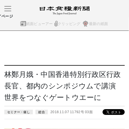
イページ
紙面ビューアー
クリッピング
最新の紙面
林鄭月娥・中国香港特別行政区行政
長官、都内のシンポジウムで講演
世界をつなぐゲートウエーに
2018.11.07 11792号 03面
セミナー・催し
総合