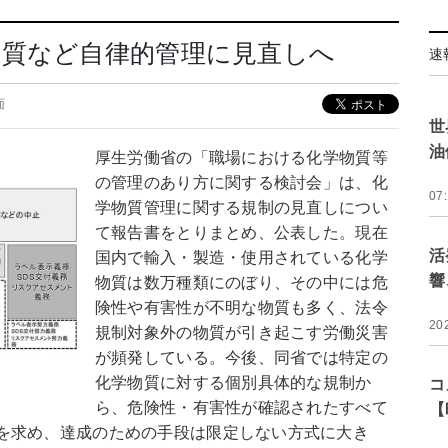
物質など自律的管理に見直しへ
速
面
世
油
厚生労働省の「職場における化学物質等
の管理のあり方に関する検討会」は、化
07
学物質管理に関する規制の見直しについ
て報告書をとりまとめ、公表した。現在
活
国内で輸入・製造・使用されている化学
響
物質は数万種類にのぼり、その中には危
険性や有害性が不明な物質も多く、法令
20
規制対象外の物質が引き起こす労働災害
が頻発している。今後、同省では特定の
化学物質に対する個別具体的な規制か
コ
ら、危険性・有害性が確認されたすべて
【
を求め、達成のための手段は限定しない方式に大き