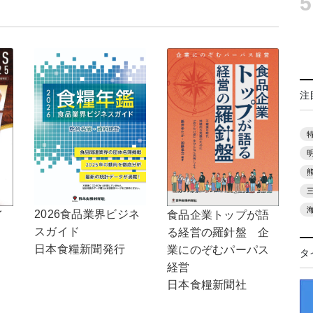
5
注
2026食品業界ビジネ
食品企業トップが語
イ
スガイド
る経営の羅針盤 企
日本食糧新聞発行
業にのぞむパーパス
タ
経営
日本食糧新聞社