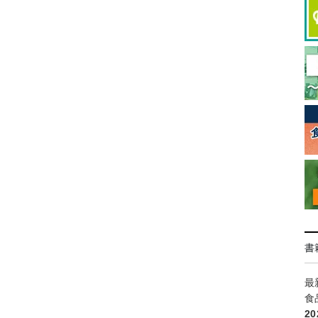
書
最
食
2