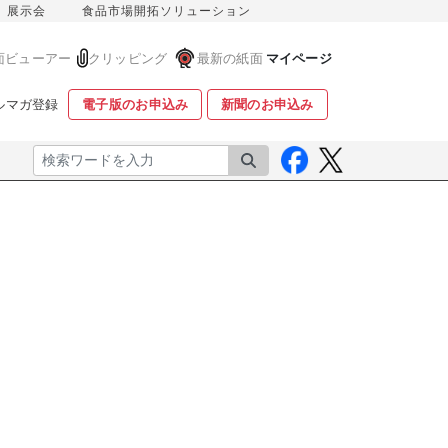
展示会
食品市場開拓ソリューション
面ビューアー
クリッピング
最新の紙面
マイページ
ルマガ登録
電子版のお申込み
新聞のお申込み
検索