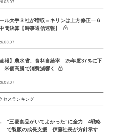
26.08.07
ール大手３社が増収＝キリンは上方修正―６
中間決算【時事通信速報】
26.08.07
速報】農水省、食料自給率 25年度37％に下
 米価高騰で消費減響く
26.08.07
クセスランキング
.
“三菱食品がいてよかった”に全力 4戦略
で製販の成長支援 伊藤社長が方針示す