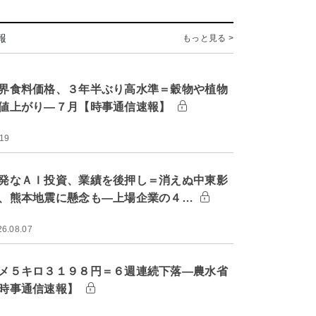
報
もっと見る >
界食料価格、３年半ぶり高水準＝穀物や植物
値上がり―７月【時事通信速報】
:19
発なＡＩ投資、業績を後押し＝消えぬ中東影
、熊本地震に懸念も―上場企業の４…
26.08.07
メ５キロ３１９８円＝６週連続下落―農水省
時事通信速報】