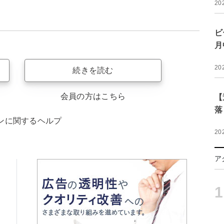
20
ビ
月
20
続きを読む
会員の方はこちら
【
落
ンに関するヘルプ
20
ア
1