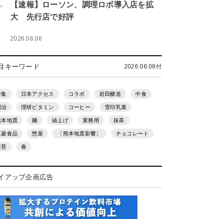
.
【速報】ローソン、調理ロボ導入店を拡
大 先行店で好評
2026.08.06
目キーワード
2026.08.08付
特集
日本アクセス
コラボ
岩田醸造
中食
明治
理研ビタミン
コーヒー
雪印乳業
熊本地震
麺
値上げ
業務用
抹茶
三菱食品
惣菜
〔熊本地震影響〕
チョコレート
海苔
春
イアップ企画広告