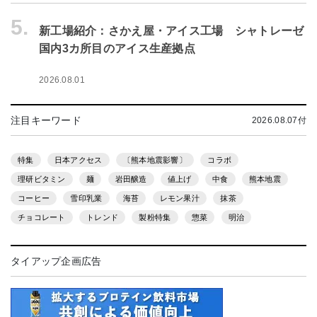
5.
新工場紹介：さかえ屋・アイス工場 シャトレーゼ
国内3カ所目のアイス生産拠点
2026.08.01
注目キーワード
2026.08.07付
特集
日本アクセス
〔熊本地震影響〕
コラボ
理研ビタミン
麺
岩田醸造
値上げ
中食
熊本地震
コーヒー
雪印乳業
海苔
レモン果汁
抹茶
チョコレート
トレンド
製粉特集
惣菜
明治
タイアップ企画広告