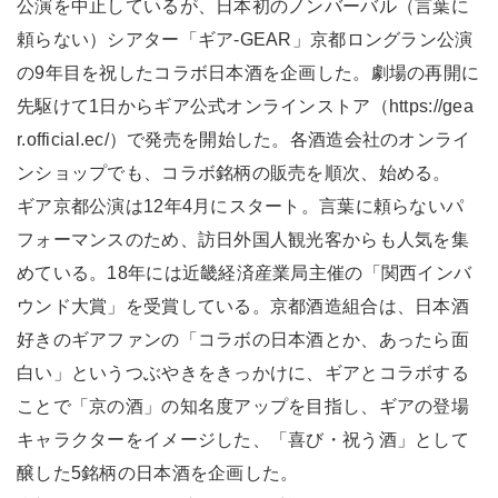
公演を中止しているが、日本初のノンバーバル（言葉に
頼らない）シアター「ギア-GEAR」京都ロングラン公演
の9年目を祝したコラボ日本酒を企画した。劇場の再開に
先駆けて1日からギア公式オンラインストア（https://gea
r.official.ec/）で発売を開始した。各酒造会社のオンライ
ンショップでも、コラボ銘柄の販売を順次、始める。
ギア京都公演は12年4月にスタート。言葉に頼らないパ
フォーマンスのため、訪日外国人観光客からも人気を集
めている。18年には近畿経済産業局主催の「関西インバ
ウンド大賞」を受賞している。京都酒造組合は、日本酒
好きのギアファンの「コラボの日本酒とか、あったら面
白い」というつぶやきをきっかけに、ギアとコラボする
ことで「京の酒」の知名度アップを目指し、ギアの登場
キャラクターをイメージした、「喜び・祝う酒」として
醸した5銘柄の日本酒を企画した。