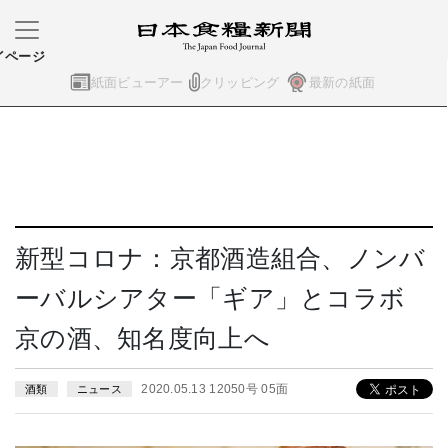
イページ
紙面ビューアー
クリッピング
最新の紙面
新型コロナ：京都酒造組合、ノンバ
ーバルシアター「ギア」とコラボ
京の酒、知名度向上へ
2020.05.13 12050号 05面
酒類
ニュース