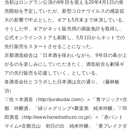
当初はロングラン公演の9年目を迎える20年4月1日の発
売開始を予定していたが、新型コロナウイルスの感染拡
大の影響で中止とした。ギアも5月末まで休演している。
そうした中、ギアがネット販売用の酒販免許を取得し、
公式オンラインストアも刷新し、5月1日からネットでの
先行販売をスタートさせることになった。
京都酒造組合は「日本酒を味わいながら、9年目の幕が上
がるのを楽しみにしていただきたく、酒造組合も劇場ギ
アの先行販売を応援していく」としている。
各酒造会社とコラボした日本酒は次の通り。（藤林敏
治）
▽佐々木酒造（http://jurakudai.com/）＝「青マジック×古
都 吟醸酒」「緑ジャグリング×聚楽第 純米吟醸」▽羽
田酒造（http://www.hanedashuzo.co.jp/）＝「赤パント
マイム×京都北山 初日の出 純米吟醸」「黄ブレイクダ