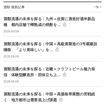
酒類 最新記事
一覧 >
酒類流通の未来を探る：九州＝佐賀に酒造好適米新品
種 都内店舗で樽熟成の焼酎を…
2026.08.08
酒類流通の未来を探る：中国＝高級酒製造の3号蔵建設
獺祭、「より美味しい」を…
2026.08.08
酒類流通の未来を探る：近畿＝クラフトビール魅力発
信 体験型醸造所・団体立ち上…
2026.08.08
酒類流通の未来を探る：中部＝高価格帯業態の苦戦続
く 地方都市は需要底上げ課題