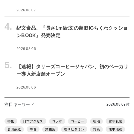
2026.08.07
4.
紀文食品、『長さ1m!紀文の超!BIGちくわクッショ
ンBOOK』発売決定
2026.08.06
5.
【速報】タリーズコーヒージャパン、初のベーカリ
ー導入新店舗オープン
2026.08.06
注目キーワード
2026.08.09付
特集
日本アクセス
コラボ
コーヒー
明治
雪印乳業
岩田醸造
中食
業務用
理研ビタミン
惣菜
熊本地震