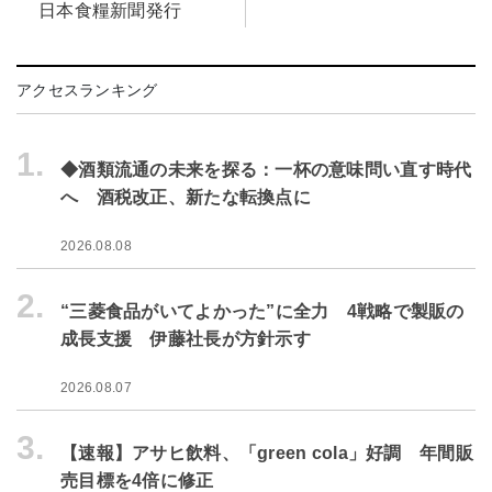
日本食糧新聞発行
アクセスランキング
1.
◆酒類流通の未来を探る：一杯の意味問い直す時代
へ 酒税改正、新たな転換点に
2026.08.08
2.
“三菱食品がいてよかった”に全力 4戦略で製販の
成長支援 伊藤社長が方針示す
2026.08.07
3.
【速報】アサヒ飲料、「green cola」好調 年間販
売目標を4倍に修正