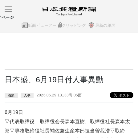
イページ
紙面ビューアー
クリッピング
最新の紙面
日本盛、6月19日付人事異動
2026.06.29 13133号 05面
酒類
人事
6月19日
▽代表取締役 取締役会長森本直樹、取締役社長森本太
郎▽専務取締役社長補佐兼生産本部担当曽我浩▽取締