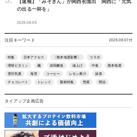
【速報】「みそきん」が関西初進出 関西に「元気
の出る一杯を」
2026.08.05
注目キーワード
2026.08.07付
特集
日本アクセス
〔熊本地震影響〕
コラボ
理研ビタミン
麺
岩田醸造
値上げ
中食
熊本地震
雪印乳業
海苔
コーヒー
レモン果汁
抹茶
チョコレート
トレンド
製粉特集
惣菜
明治
タイアップ企画広告