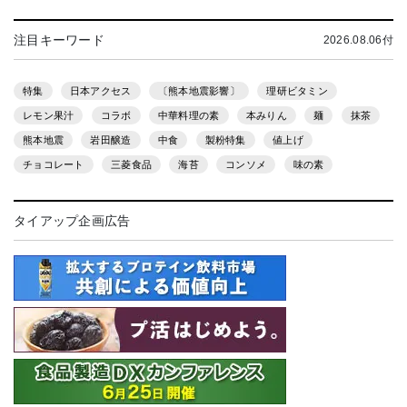
注目キーワード
2026.08.06付
特集
日本アクセス
〔熊本地震影響〕
理研ビタミン
レモン果汁
コラボ
中華料理の素
本みりん
麺
抹茶
熊本地震
岩田醸造
中食
製粉特集
値上げ
チョコレート
三菱食品
海苔
コンソメ
味の素
タイアップ企画広告