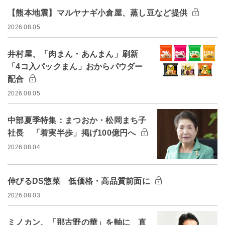
【熊本地震】マルヤナギ小倉屋、蒸し豆など提供
2026.08.05
井村屋、「肉まん・あんまん」刷新
「4コ入パックまん」おからパウダー
配合
2026.08.05
中部夏季特集：まつおか・松岡まち子
社長 「着実半歩」掲げ100億円へ
2026.08.04
伸びるDS惣菜 低価格・高品質前面に
2026.08.03
ミノカン、「那古野の華」を軸に 直