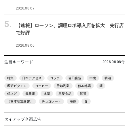
2026.08.07
5.
【速報】ローソン、調理ロボ導入店を拡大 先行店
で好評
2026.08.06
注目キーワード
2026.08.08付
特集
日本アクセス
コラボ
岩田醸造
中食
明治
理研ビタミン
コーヒー
雪印乳業
熊本地震
麺
値上げ
業務用
抹茶
三菱食品
惣菜
〔熊本地震影響〕
チョコレート
海苔
春
タイアップ企画広告