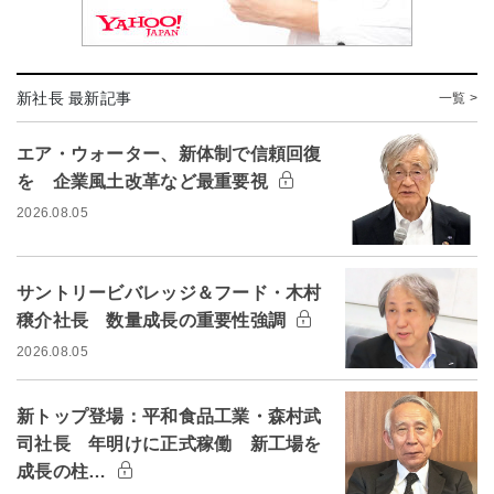
新社長 最新記事
一覧 >
エア・ウォーター、新体制で信頼回復
を 企業風土改革など最重要視
2026.08.05
サントリービバレッジ＆フード・木村
穣介社長 数量成長の重要性強調
2026.08.05
新トップ登場：平和食品工業・森村武
司社長 年明けに正式稼働 新工場を
成長の柱…