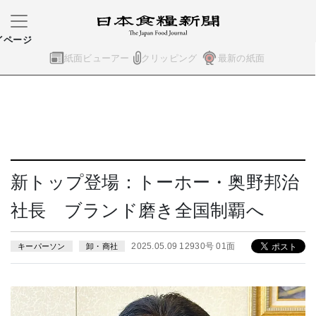
イページ
紙面ビューアー
クリッピング
最新の紙面
新トップ登場：トーホー・奥野邦治
社長 ブランド磨き全国制覇へ
2025.05.09 12930号 01面
キーパーソン
卸・商社