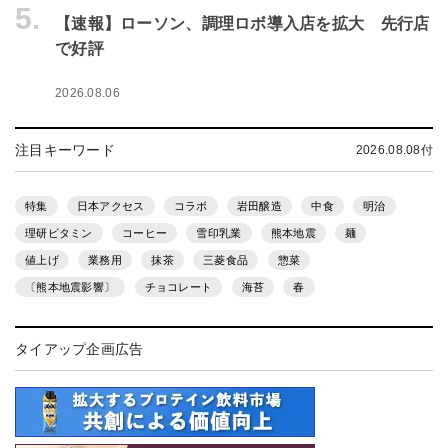
5.
【速報】ローソン、調理ロボ導入店を拡大 先行店
で好評
2026.08.06
注目キーワード
2026.08.08付
特集
日本アクセス
コラボ
岩田醸造
中食
明治
理研ビタミン
コーヒー
雪印乳業
熊本地震
麺
値上げ
業務用
抹茶
三菱食品
惣菜
〔熊本地震影響〕
チョコレート
海苔
春
タイアップ企画広告