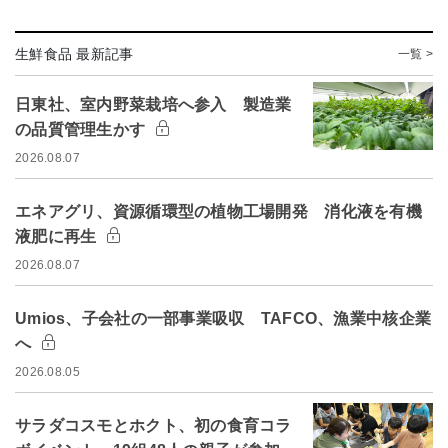
生鮮食品 最新記事
一覧 >
日東社、室内野菜栽培へ参入 製造業
の品質管理生かす
2026.08.07
エネアグリ、資源循環型の植物工場開発 消化液を有機
液肥に再生
2026.08.07
Umios、子会社の一部事業吸収 TAFCO、漁業中核企業
へ
2026.08.05
サラダコスモとホクト、初の食育コラ