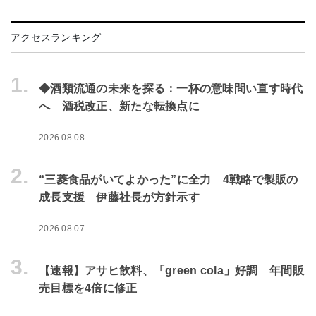
アクセスランキング
1.
◆酒類流通の未来を探る：一杯の意味問い直す時代
へ 酒税改正、新たな転換点に
2026.08.08
2.
“三菱食品がいてよかった”に全力 4戦略で製販の
成長支援 伊藤社長が方針示す
2026.08.07
3.
【速報】アサヒ飲料、「green cola」好調 年間販
売目標を4倍に修正