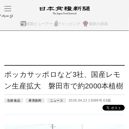
イページ
紙面ビューアー
クリッピング
最新の紙面
ポッカサッポロなど3社、国産レモ
ン生産拡大 磐田市で約2000本植樹
2026.04.22 13099号 03面
生鮮食品
果実飲料
ニュース