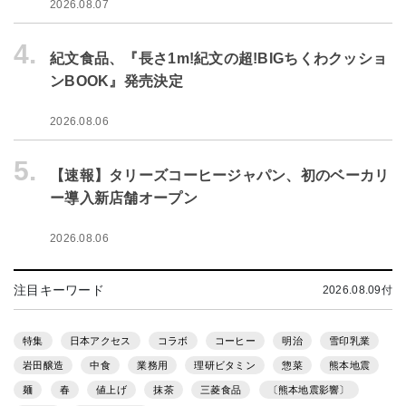
2026.08.07
4.
紀文食品、『長さ1m!紀文の超!BIGちくわクッショ
ンBOOK』発売決定
2026.08.06
5.
【速報】タリーズコーヒージャパン、初のベーカリ
ー導入新店舗オープン
2026.08.06
注目キーワード
2026.08.09付
特集
日本アクセス
コラボ
コーヒー
明治
雪印乳業
岩田醸造
中食
業務用
理研ビタミン
惣菜
熊本地震
麺
春
値上げ
抹茶
三菱食品
〔熊本地震影響〕