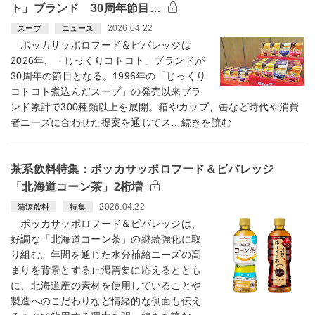
ト」ブランド 30周年節目…
2026.04.22
スープ
ニュース
ポッカサッポロフード＆ビバレッジは
2026年、「じっくりコトコト」ブランドが
30周年の節目となる。1996年の「じっくり
コトコト煮込んだスープ」の発売以来ブラ
ンド累計で300種類以上を展開。箱やカップ、缶など時代や消費
者ニーズに合わせた提案を通じてス…続きを読む
茶系飲料特集：ポッカサッポロフード＆ビバレッジ
「北海道コーン茶」2桁増
2026.04.22
清涼飲料
特集
ポッカサッポロフード＆ビバレッジは、
好調な「北海道コーン茶」の継続強化に取
り組む。年間を通じた水分補給ニーズの高
まりを背景とする止渇需要に応えるととも
に、北海道産の素材を使用していることや
製造へのこだわりなど情緒的な側面も伝え