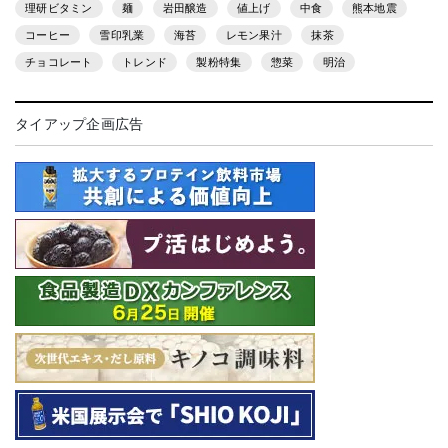
理研ビタミン
麺
岩田醸造
値上げ
中食
熊本地震
コーヒー
雪印乳業
海苔
レモン果汁
抹茶
チョコレート
トレンド
製粉特集
惣菜
明治
タイアップ企画広告