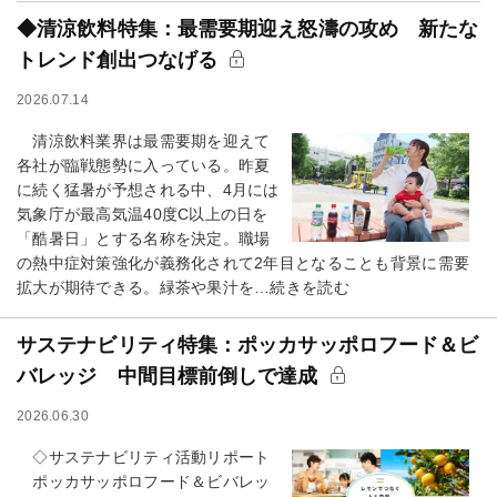
◆清涼飲料特集：最需要期迎え怒濤の攻め 新たな
トレンド創出つなげる
2026.07.14
清涼飲料業界は最需要期を迎えて
各社が臨戦態勢に入っている。昨夏
に続く猛暑が予想される中、4月には
気象庁が最高気温40度C以上の日を
「酷暑日」とする名称を決定。職場
の熱中症対策強化が義務化されて2年目となることも背景に需要
拡大が期待できる。緑茶や果汁を…続きを読む
サステナビリティ特集：ポッカサッポロフード＆ビ
バレッジ 中間目標前倒しで達成
2026.06.30
◇サステナビリティ活動リポート
ポッカサッポロフード＆ビバレッ