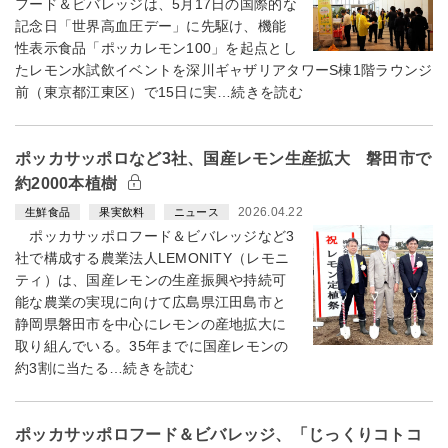
フード＆ビバレッジは、5月17日の国際的な
記念日「世界高血圧デー」に先駆け、機能
性表示食品「ポッカレモン100」を起点とし
たレモン水試飲イベントを深川ギャザリアタワーS棟1階ラウンジ
前（東京都江東区）で15日に実…続きを読む
ポッカサッポロなど3社、国産レモン生産拡大 磐田市で
約2000本植樹
2026.04.22
生鮮食品
果実飲料
ニュース
ポッカサッポロフード＆ビバレッジなど3
社で構成する農業法人LEMONITY（レモニ
ティ）は、国産レモンの生産振興や持続可
能な農業の実現に向けて広島県江田島市と
静岡県磐田市を中心にレモンの産地拡大に
取り組んでいる。35年までに国産レモンの
約3割に当たる…続きを読む
ポッカサッポロフード＆ビバレッジ、「じっくりコトコ