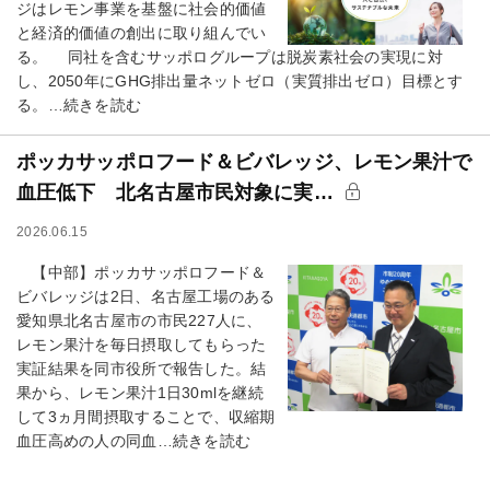
ジはレモン事業を基盤に社会的価値
と経済的価値の創出に取り組んでい
る。 同社を含むサッポログループは脱炭素社会の実現に対
し、2050年にGHG排出量ネットゼロ（実質排出ゼロ）目標とす
る。…続きを読む
ポッカサッポロフード＆ビバレッジ、レモン果汁で
血圧低下 北名古屋市民対象に実…
2026.06.15
【中部】ポッカサッポロフード＆
ビバレッジは2日、名古屋工場のある
愛知県北名古屋市の市民227人に、
レモン果汁を毎日摂取してもらった
実証結果を同市役所で報告した。結
果から、レモン果汁1日30mlを継続
して3ヵ月間摂取することで、収縮期
血圧高めの人の同血…続きを読む