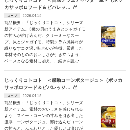
じっくりコトコト ＜旨深クラムチャウダー風＞（ポッ
カサッポロフード＆ビバレッ…
2026.04.15
スープ
商品概要：「じっくりコトコト」シリーズ
新アイテム。3種の貝のうまみとジャガイモ
の甘みが溶け込んだ、クリーミーなスー
プ。貝とジャガイモ、特製クラム風具材が
織りなすコク深い味わいが特徴。厳選した
素材そのもののおいしさが引き立つよう、
ベースとなる素材に加え、…続きを読む
じっくりコトコト ＜感動コーンポタージュ＞（ポッカ
サッポロフード＆ビバレッジ…
2026.04.15
スープ
商品概要：「じっくりコトコト」シリーズ
新アイテム。素材のおいしさを感じられる
よう、スイートコーンの甘みを引き出した
濃厚コーンポタージュ。溶け込んだコーン
の甘みと、ふんわりとした優しい口溶けが