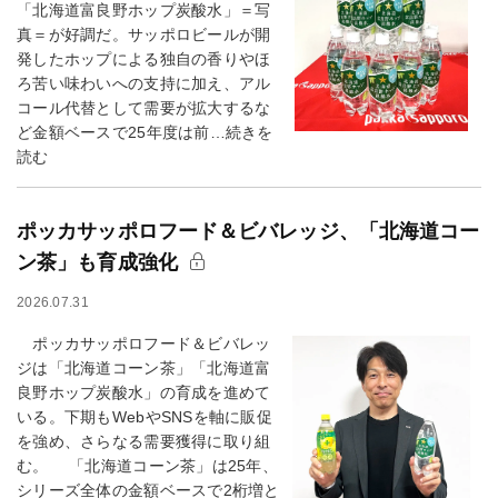
「北海道富良野ホップ炭酸水」＝写
真＝が好調だ。サッポロビールが開
発したホップによる独自の香りやほ
ろ苦い味わいへの支持に加え、アル
コール代替として需要が拡大するな
ど金額ベースで25年度は前…続きを
読む
ポッカサッポロフード＆ビバレッジ、「北海道コー
ン茶」も育成強化
2026.07.31
ポッカサッポロフード＆ビバレッ
ジは「北海道コーン茶」「北海道富
良野ホップ炭酸水」の育成を進めて
いる。下期もWebやSNSを軸に販促
を強め、さらなる需要獲得に取り組
む。 「北海道コーン茶」は25年、
シリーズ全体の金額ベースで2桁増と