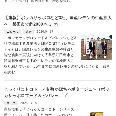
ることで飲用する理由を明…続きを読む
【速報】ポッカサッポロなど3社、国産レモンの生産拡大
へ 磐田市で約2000本…
2026.04.17
ニュース
総合
ポッカサッポロフード＆ビバレッジなど3
社で構成する農業法人LEMONITY（レモニ
ティ）は、国産レモンの生産振興や持続可
能な農業の実現に向けて広島県江田島市と
静岡県磐田市を中心にレモンの産地拡大に
取り組んでいる。35年までに国産レモンの約3割に当たる…続き
を読む
じっくりコトコト ＜甘熟かぼちゃポタージュ＞（ポッ
カサッポロフード＆ビバレッ…
2026.04.15
スープ
商品概要：「じっくりコトコト」シリーズ
新アイテム。甘く熟したカボチャのおいし