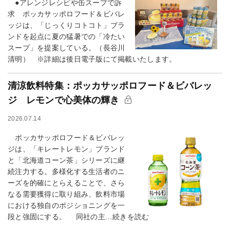
●アレンジレシピや缶スープで訴
求 ポッカサッポロフード＆ビバレ
ッジは、「じっくりコトコト」ブラ
ンドを起点に夏の猛暑での「冷たい
スープ」を提案している。（長谷川
清明） ※詳細は後日電子版にて掲載いたします。
清涼飲料特集：ポッカサッポロフード＆ビバレッ
ジ レモンで心美体の輝き
2026.07.14
ポッカサッポロフード＆ビバレッ
ジは、「キレートレモン」ブランド
と「北海道コーン茶」シリーズに継
続注力する。多様化する生活者のニ
ーズを的確にとらえることで、さら
なる需要獲得に取り組み、飲料市場
における独自のポジショニングを一
段と強固にする。 同社の主…続きを読む