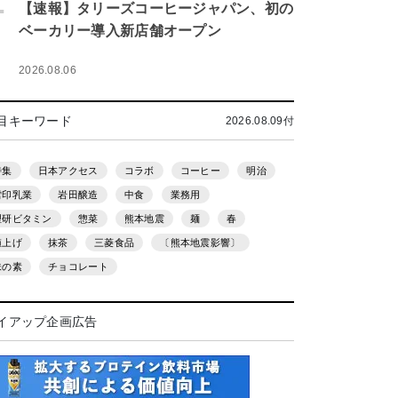
.
【速報】タリーズコーヒージャパン、初の
ベーカリー導入新店舗オープン
2026.08.06
目キーワード
2026.08.09付
特集
日本アクセス
コラボ
コーヒー
明治
雪印乳業
岩田醸造
中食
業務用
理研ビタミン
惣菜
熊本地震
麺
春
値上げ
抹茶
三菱食品
〔熊本地震影響〕
味の素
チョコレート
イアップ企画広告