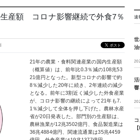
業生産額 コロナ影響継続で外食7％
速
世
面
油
21年の農業・食料関連産業の国内生産額
20
（概算値）は、前年比0.3％減の108兆53
21億円となった。新型コロナの影響で約
活
8％減少した20年に続き、2年連続の減少
響
となる。前年に3割近く減少した外食産業
が、コロナ影響の継続によって21年も7.
20
1％減少して全体を押し下げた。農林水産
省が20日発表した。部門別の生産額は、
コ
農林漁業が12兆3502億円、食品製造業は
【
36兆4884億円、関連流通業は35兆4459
億円、外食産業は19兆1377億円。