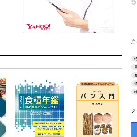
5
注
タ