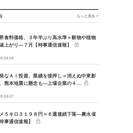
報
もっと見る >
界食料価格、３年半ぶり高水準＝穀物や植物
値上がり―７月【時事通信速報】
26.08.08
発なＡＩ投資、業績を後押し＝消えぬ中東影
、熊本地震に懸念も―上場企業の４…
26.08.07
メ５キロ３１９８円＝６週連続下落―農水省
時事通信速報】