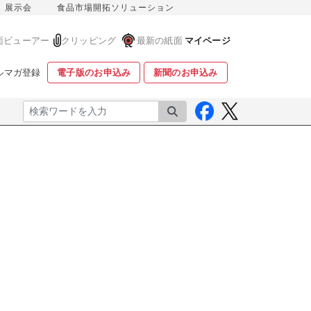
展示会
食品市場開拓ソリューション
面ビューアー
クリッピング
最新の紙面
マイページ
ルマガ登録
電子版のお申込み
新聞のお申込み
検索