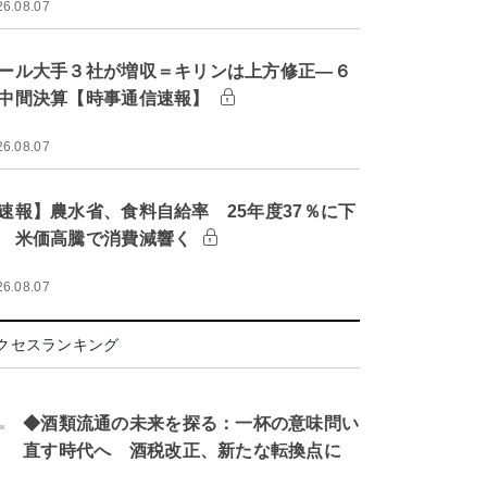
26.08.07
ール大手３社が増収＝キリンは上方修正―６
中間決算【時事通信速報】
26.08.07
速報】農水省、食料自給率 25年度37％に下
 米価高騰で消費減響く
26.08.07
クセスランキング
.
◆酒類流通の未来を探る：一杯の意味問い
直す時代へ 酒税改正、新たな転換点に