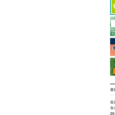
書
最
食
2